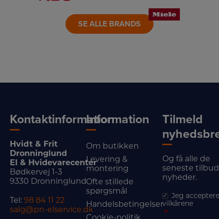
LINK
LINK
LINK
SE ALLE BRANDS
Kontaktinformation
Information
Tilmeld
nyhedsbr
Hvidt & Frit
Om butikken
Dronninglund
Og få alle de
Levering &
El & Hvidevarecenter
seneste tilbu
montering
Bødkervej 1-3
nyheder.
9330 Dronninglund
Ofte stillede
spørgsmål
Jeg acceptere
Tel:
98 84 11 22
vilkårene
Handelsbetingelser
salg@pn-elservice.dk
*
Cookie-politik