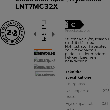
LNT7MC32X
A
C
↑
G
Produktdatablad
Stilrent køle-/fryseskab i
rustfrit stål med
NoFrost, stor kapacitet
og lavt lydniveau –
perfekt til det moderne
køkken.
Læs hele
beskrivelsen
Tekniske
specifikationer
Energiklasse:
C
Kølekapacitet
225
netto:
Frysekapacitet
103 L
netto: