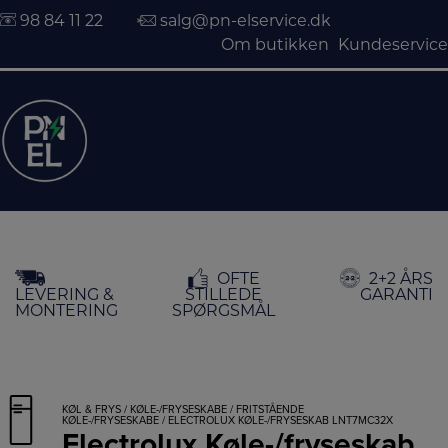
98 84 11 22
salg@pn-elservice.dk
Om butikken
Kundeservice
Hop
OFTE
2+2 ÅRS
til
LEVERING &
STILLEDE
GARANTI
indholdet
MONTERING
SPØRGSMÅL
KØL & FRYS
/
KØLE-/FRYSESKABE
/
FRITSTÅENDE
KØLE-/FRYSESKABE
/ ELECTROLUX KØLE-/FRYSESKAB LNT7MC32X
Electrolux Køle-/fryseskab