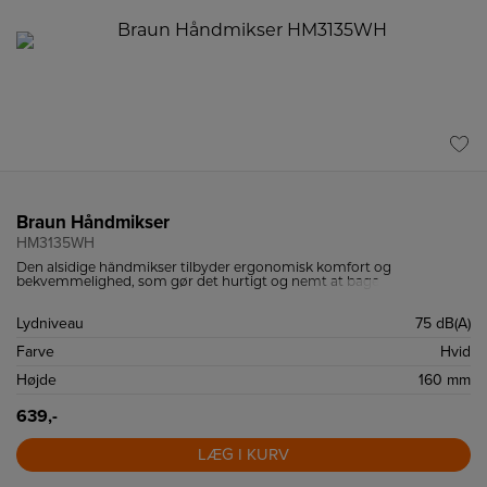
Braun Håndmikser
HM3135WH
Den alsidige håndmikser tilbyder ergonomisk komfort og
bekvemmelighed, som gør det hurtigt og nemt at bage.
Lydniveau
75 dB(A)
Farve
Hvid
Højde
160 mm
639,-
LÆG I KURV