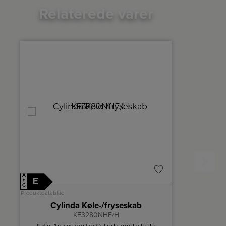
Relaterede varer
A
A
E
E
↑
↑
G
G
Produktdatablad
Produktdatablad
Cylinda Køle-/fryseskab
Elec
KF3280NHE/H