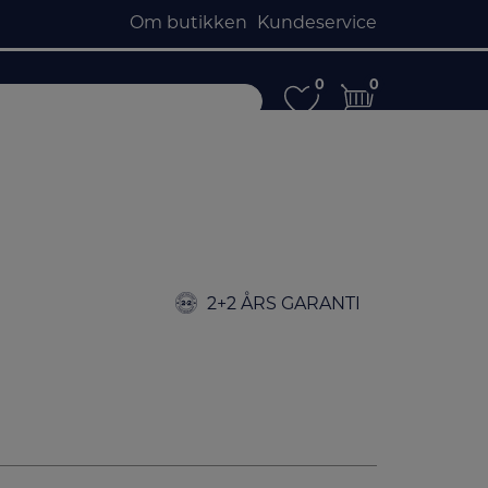
Om butikken
Kundeservice
0
0
0
0
2+2 ÅRS GARANTI