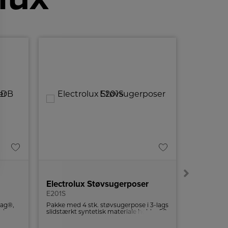
Electrolux Støvsugerposer
Electrol
E201S
E210S
bag®,
Pakke med 4 stk. støvsugerpose i 3-lags
3 stk. støv
 der
slidstærkt syntetisk materiale holder 50
syntetisk m
f
gange længere end almindelige
bedste yde
dig en
støvsugerposer i papir.
80% længer