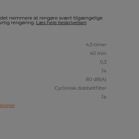
r det nemmere at rengøre svært tilgængelige
hurtig rengøring.
Læs hele beskrivelsen
4,5 timer
40 min
0,3
Ja
80 dB(A)
Cyclonisk dobbeltfilter
Ja
ationer