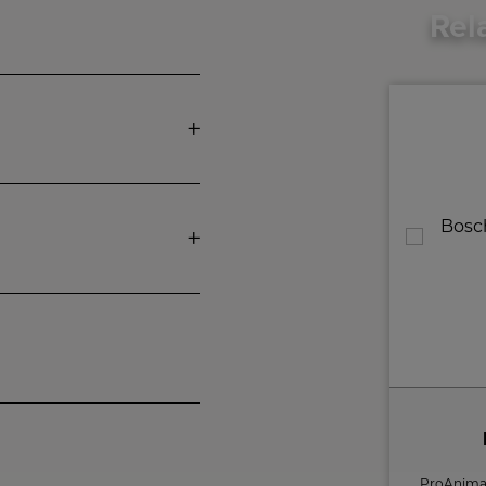
Rel
UWANT Trådløs gulvvasker med støvsuger og selvrensning D700
UWANT D700 forener støvsugning og
ProAnimal