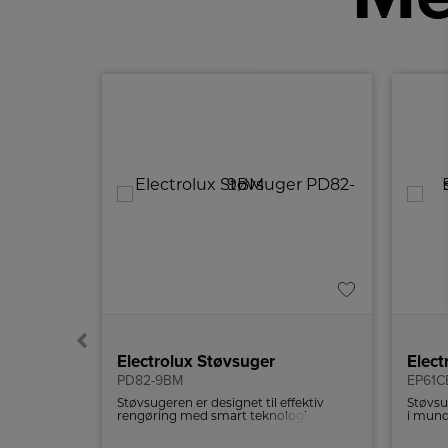
Electrolux Støvsuger
PD82-9BM
EP61C
olux
Støvsugeren er designet til effektiv
Støvsu
materiale
rengøring med smart teknologi og
i mund
 for
utrolig stille støvsugning. Den har også
opdage
en fjernbetjening på håndtaget.
hjørne