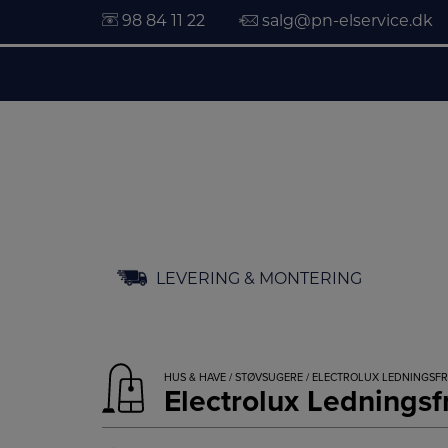
98 84 11 22
salg@pn-elservice.dk
Hop
LEVERING & MONTERING
til
indholdet
HUS & HAVE
/
STØVSUGERE
/ ELECTROLUX LEDNINGSFR
Electrolux Lednings