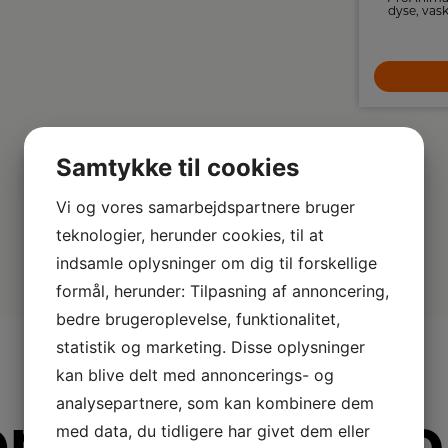
gulvvask i én enhed med D‑formet
dyse, vask
rullebørste, lang batteritid og smart docking.
pos
3.699,-
Automatisk selvrens med varmt vand og
varmluft holder maskinen hygiejnisk og klar
altid.
LÆG I KURV
Samtykke til cookies
Vi og vores samarbejdspartnere bruger
teknologier, herunder cookies, til at
indsamle oplysninger om dig til forskellige
formål, herunder: Tilpasning af annoncering,
bedre brugeroplevelse, funktionalitet,
statistik og marketing. Disse oplysninger
kan blive delt med annoncerings- og
analysepartnere, som kan kombinere dem
re fra Electro
med data, du tidligere har givet dem eller