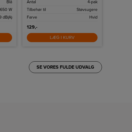
Blå
Antal
4-pak
Antal
n
støvsugerpo
uden at
650 W
Tilbehør til
Støvsugere
Tilbehør til
9 dB(A)
Farve
Hvid
Farve
129,-
189,-
LÆG I KURV
SE VORES FULDE UDVALG