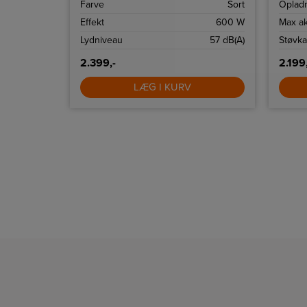
Sort
Farve
Sort
Opladn
sikker 
din re
600 W
Effekt
600 W
Max ak
effekti
57 dB(A)
Lydniveau
57 dB(A)
Støvka
2.399,-
2.199
LÆG I KURV