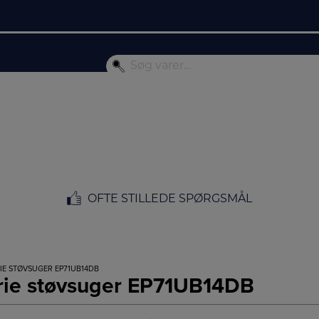
OFTE STILLEDE SPØRGSMÅL
IE STØVSUGER EP71UB14DB
frie støvsuger EP71UB14DB