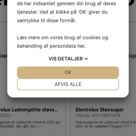
de har indsamlet gennem din brug af deres
tjenester. Ved at klikke på 'OK' giver du
samtykke til disse formål.
Læs mere om vores brug af cookies og
behandling af persondata
her
.
VIS
DETALJER
JA
NEJ
OK
JA
NEJ
NØDVENDIGE
PRÆFERENCER
AFVIS ALLE
JA
NEJ
JA
NEJ
MARKETING
STATISTIK
Electrolux Ledningsfrie støvsuger
Electrolux Støvsuger
B21D2
Ultimate 800 EB81U1DB
geren er udstyret med et LED-lys
Støvsugeren er udstyret med S-
stykket, der gør det nemt at
som er et vaskbart hygiejnefilter,
 snavs og støv selv i mørke
muliggør op til 99,99% fjernelse a
r og under møbler. Du kan være
partikler >1 mikrometer og giver 