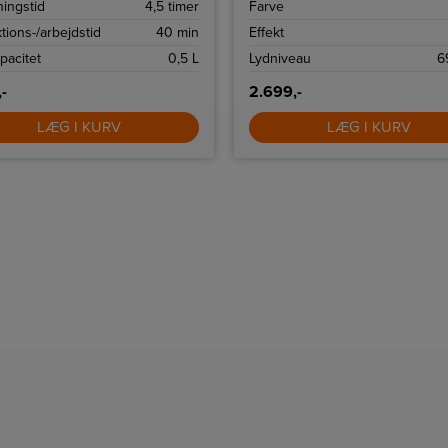
ingstid
4,5 timer
Farve
på, at intet smutter, hvilket gør
renere luftstrøm. Støvsugerpose
ngøring både nemmere og mere
rummer 5 L og er nem at fjerne 
tions-/arbejdstid
40 min
Effekt
v.
frigive støv.
pacitet
0,5 L
Lydniveau
6
,-
2.699,-
LÆG I KURV
LÆG I KURV