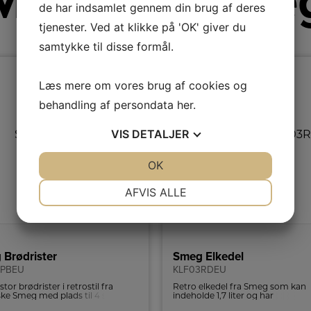
Mere fra Sme
de har indsamlet gennem din brug af deres
tjenester. Ved at klikke på 'OK' giver du
samtykke til disse formål.
Læs mere om vores brug af cookies og
behandling af persondata
her
.
VIS
DETALJER
JA
NEJ
OK
JA
NEJ
NØDVENDIGE
PRÆFERENCER
AFVIS ALLE
JA
NEJ
JA
NEJ
MARKETING
STATISTIK
Brødrister
Smeg Elkedel
2PBEU
KLF03RDEU
stor brødrister i retrostil fra
Retro elkedel fra Smeg som kan
nske Smeg med plads til 4 skiver
indeholde 1,7 liter og har
Brødristeren har 6
tørkogningssikring samt autoslu