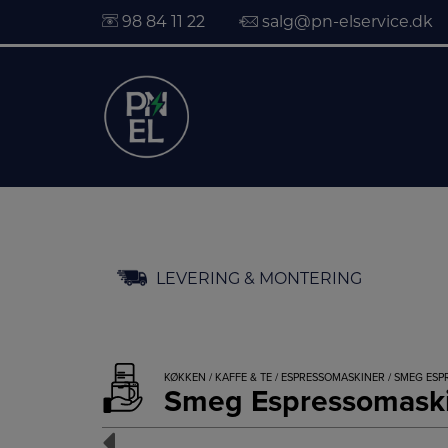
98 84 11 22
salg@pn-elservice.dk
Hop
LEVERING & MONTERING
til
indholdet
KØKKEN
/
KAFFE & TE
/
ESPRESSOMASKINER
/ SMEG ES
Smeg Espressomas