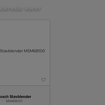
aterede varer
osch Stavblender
Siemens Rengøringstab
MSM6B100
TZ80001B