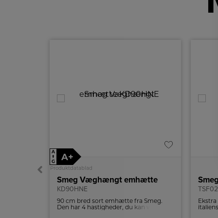
A
A+
↑
G
Produktdatablad
ætte
Smeg Væghængt emhætte
Smeg 
KD90HNE
TSF0
sk design.
90 cm bred sort emhætte fra Smeg.
Ekstra 
igheder.
Den har 4 hastigheder, du kan vælge
italie
mellem.
brød. 