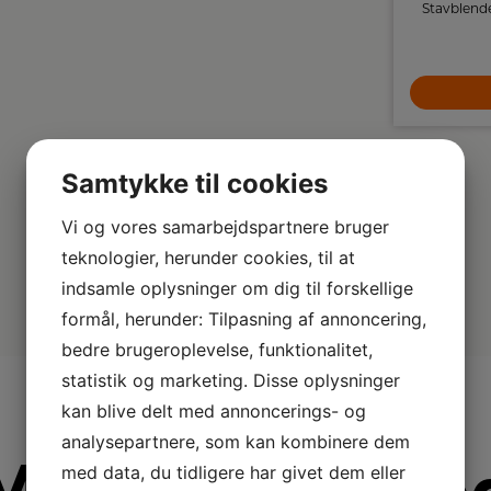
Philips Slowjuicer presser langsomt
Stavblende
ingredienserne under højt tryk, så du kan få
den højeste mængde næringsstoffer i din
1.899,-
juice.
LÆG I KURV
Samtykke til cookies
Vi og vores samarbejdspartnere bruger
teknologier, herunder cookies, til at
indsamle oplysninger om dig til forskellige
formål, herunder: Tilpasning af annoncering,
bedre brugeroplevelse, funktionalitet,
statistik og marketing. Disse oplysninger
kan blive delt med annoncerings- og
analysepartnere, som kan kombinere dem
med data, du tidligere har givet dem eller