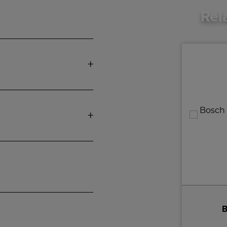
Rel
Philips Slowjuicer
B
HR1889/70