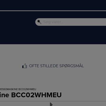
OFTE STILLEDE SPØRGSMÅL
PRESSOMASKINE BCC02WHMEU
kine BCC02WHMEU