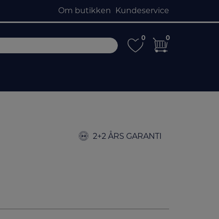
Om butikken
Kundeservice
0
0
0
0
2+2 ÅRS GARANTI