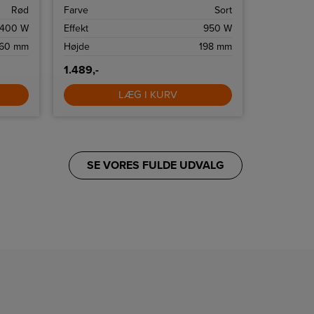
funktion.
Rød
Farve
Sort
Farve
400 W
Effekt
950 W
Højde
60 mm
Højde
198 mm
Bredde
1.489,-
9.495,-
LÆG I KURV
SE VORES FULDE UDVALG