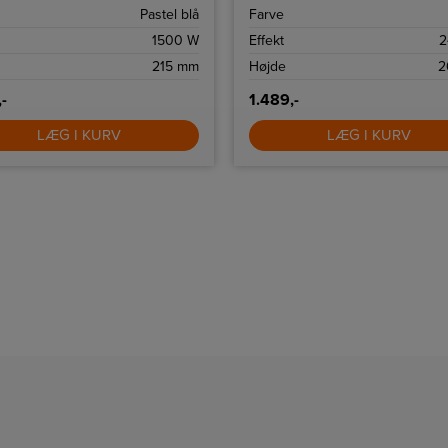
gsindstillinger og high-lift
100ºC.
Pastel blå
Farve
on.
1500 W
Effekt
2
215 mm
Højde
2
,-
1.489,-
LÆG I KURV
LÆG I KURV