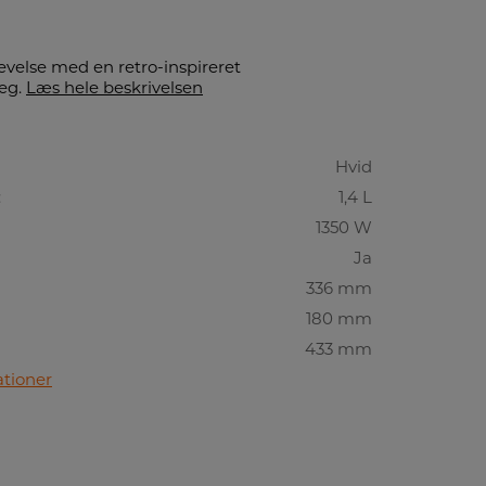
velse med en retro-inspireret
eg.
Læs hele beskrivelsen
Hvid
:
1,4 L
1350 W
Ja
336 mm
180 mm
433 mm
ationer