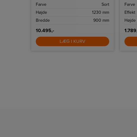
ristnin
Rustfri stål
Farve
Sort
Farve
funkti
800 mm
Højde
1230 mm
Effekt
700 mm
Bredde
900 mm
Højde
10.495,-
1.789
LÆG I KURV