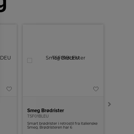
g
Smeg Brødrister
Smeg In
TSF01BLEU
SI364BM
Smart brødrister i retrostil fra italienske
60cm induk
Smeg. Brødristeren har 6
perfekte k
k ved
ristningsindstillinger og high-lift
og avancer