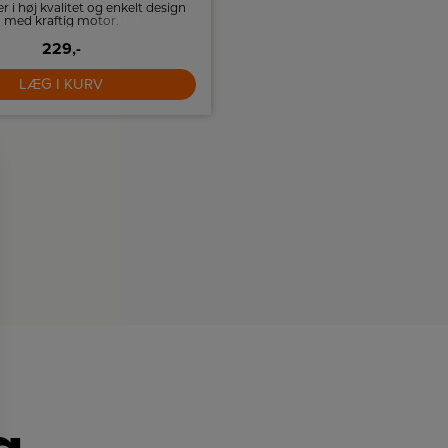
r i høj kvalitet og enkelt design
Siemens EQ Series rengøringstab
med kraftig motor.
indvendig rengøring af din espre
229,-
189,-
LÆG I KURV
LÆG I KURV