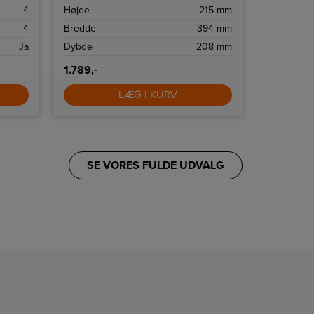
ristningsindstillinger og high-lift
at afrime d
4
Højde
215 mm
Energiklas
funktion.
kølesystem
temperaturf
4
Bredde
394 mm
Højde
dine madvar
Ja
Dybde
208 mm
Bredde
1.789,-
14.995,-
LÆG I KURV
SE VORES FULDE UDVALG