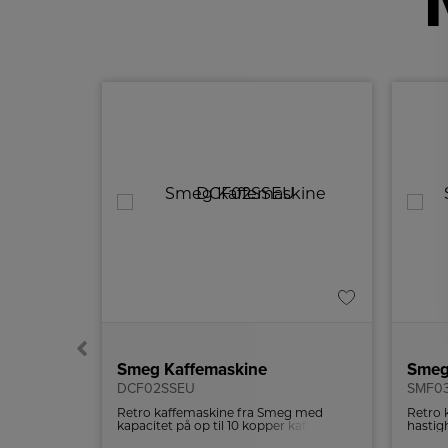
ur
Smeg Kaffemaskine
Smeg
DCF02SSEU
SMF0
 en mindre
Retro kaffemaskine fra Smeg med
Retro 
il at
kapacitet på op til 10 kopper kaffe.
hastig
Den store
sikker