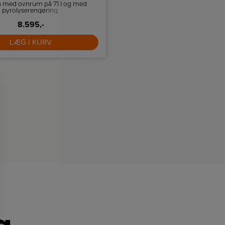
 med ovnrum på 71 l og med
Mikroovnen har en ydelse på 80
pyrolyserengøring.
rumme 22 liter.
8.595,-
8.299,-
LÆG I KURV
LÆG I KURV