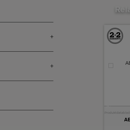
Rel
+
A
A
Produktdatablad
Produktdatablad
Electrolux Keramisk komfur XEC7133SW
AE