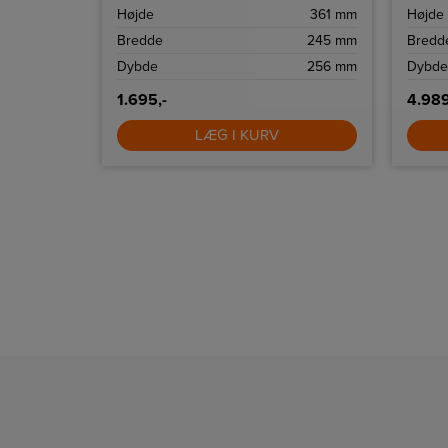
ævn
A
Højde
361 mm
Højde
stra ovn er
, der kræver
5
Bredde
245 mm
Bredd
 ovne er
e A, hvilket
900 mm
Dybde
256 mm
Dybde
else af
1.695,-
4.989
LÆG I KURV