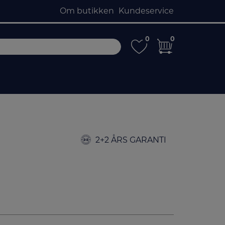
Om butikken
Kundeservice
0
0
0
0
2+2 ÅRS GARANTI