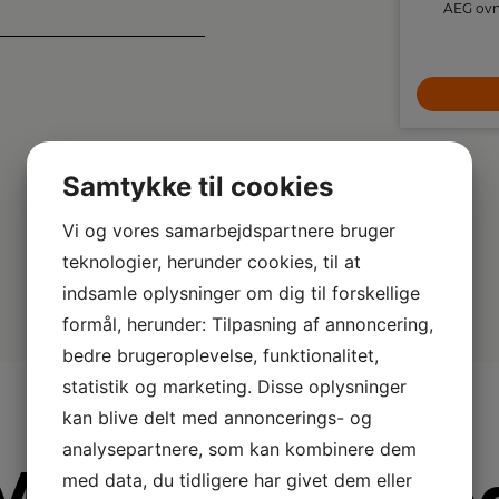
Electrolux XEC7133SW er et hvidt fritstående
AEG ovn
keramisk komfur med fire kogezoner, stor
varmluftsovn ca. 73 liter, AirFry, indbygget
stegetermometer og katalytisk rengøring –
8.999,-
nem betjening og jævne, sprøde resultater.
LÆG I KURV
Samtykke til cookies
Vi og vores samarbejdspartnere bruger
teknologier, herunder cookies, til at
indsamle oplysninger om dig til forskellige
formål, herunder: Tilpasning af annoncering,
bedre brugeroplevelse, funktionalitet,
statistik og marketing. Disse oplysninger
kan blive delt med annoncerings- og
analysepartnere, som kan kombinere dem
med data, du tidligere har givet dem eller