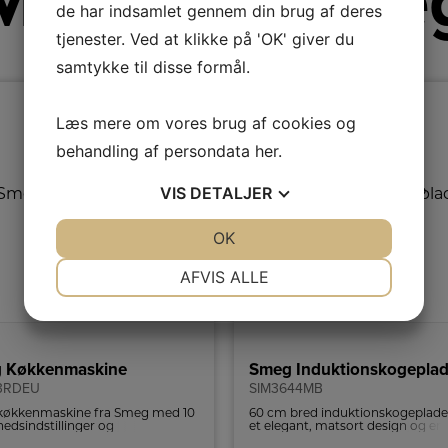
Mere fra Sme
de har indsamlet gennem din brug af deres
tjenester. Ved at klikke på 'OK' giver du
samtykke til disse formål.
Læs mere om vores brug af cookies og
behandling af persondata
her
.
VIS
DETALJER
JA
NEJ
OK
JA
NEJ
NØDVENDIGE
PRÆFERENCER
AFVIS ALLE
JA
NEJ
JA
NEJ
MARKETING
STATISTIK
 Køkkenmaskine
3RDEU
SIM3644MB
køkkenmaskine fra Smeg med 10
60 cm bred induktionskogeplad
hedsindstillinger og
et elegant, matsort design og en
hedsstop.
keramisk glasoverflade med lige 