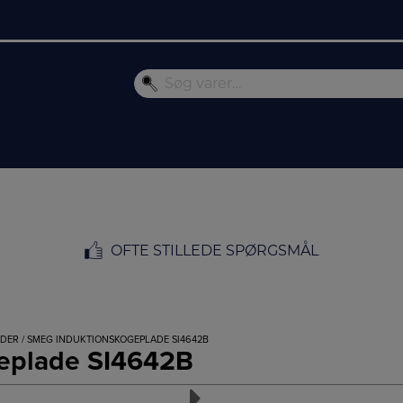
OFTE STILLEDE SPØRGSMÅL
ADER
/ SMEG INDUKTIONSKOGEPLADE SI4642B
eplade SI4642B