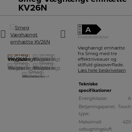
KV26N
A
A
↑
G
Produktdatablad
Væghængt emhætte
fra Smeg med tre
effektniveauer og
stilfuld glasoverflade.
Læs hele beskrivelsen
Tekniske
specifikationer
Energiklasse:
A
Betjeningspanel,
Touch
type:
Maksimalt
420
udsugningsluft