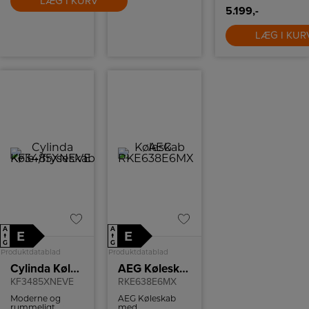
LÆG I KURV
altid.
5.199,-
LÆG I KUR
A
A
E
E
↑
↑
G
G
Produktdatablad
Produktdatablad
Cylinda Køle-/fryseskab
AEG Køleskab
KF3485XNEVE
RKE638E6MX
Moderne og
AEG Køleskab
rummeligt
med