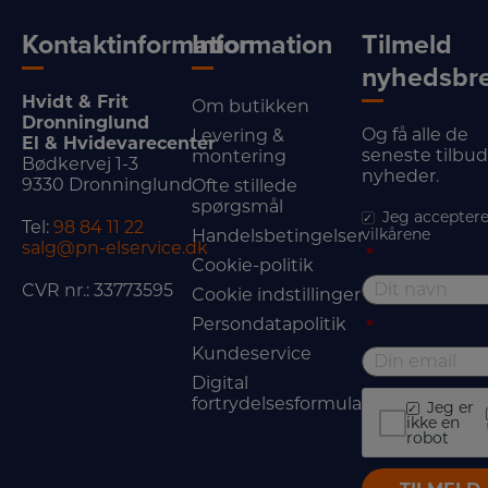
Kontaktinformation
Information
Tilmeld
nyhedsbr
Hvidt & Frit
Om butikken
Dronninglund
Og få alle de
Levering &
El & Hvidevarecenter
seneste tilbu
montering
Bødkervej 1-3
nyheder.
9330 Dronninglund
Ofte stillede
spørgsmål
Jeg acceptere
Tel:
98 84 11 22
vilkårene
Handelsbetingelser
salg@pn-elservice.dk
*
Cookie-politik
CVR nr.: 33773595
Cookie indstillinger
Persondatapolitik
*
Kundeservice
Digital
fortrydelsesformular
Jeg er
ikke en
robot