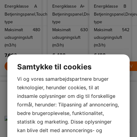
lysstyrken efter
stål. Den har 4
Den kan styres
Energiklasse
A
Energiklasse
A+
Energiklasse
B
dine
hastigheder, du
med fire
præferencer.
kan vælge
hastigheder.
Betjeningspanel,
Touch
Betjeningspanel,
Drejevælger
Betjeningspanel,
Dreje
mellem.
type
type
type
Maksimalt
480
Maksimalt
630
Maksimalt
542
udsugningsluft
udsugningsluft
udsugningsluft
(m3/h)
(m3/h)
(m3/h)
7.699,-
6.429,-
6.199,-
Samtykke til cookies
LÆG I KURV
LÆG I KURV
LÆG I KURV
Vi og vores samarbejdspartnere bruger
teknologier, herunder cookies, til at
indsamle oplysninger om dig til forskellige
formål, herunder: Tilpasning af annoncering,
bedre brugeroplevelse, funktionalitet,
statistik og marketing. Disse oplysninger
kan blive delt med annoncerings- og