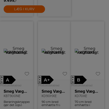
9.495,-
LÆG I KURV
A
A
A
A
A+
B
↑
↑
↑
G
G
G
Produktdatablad
Produktdatablad
Produktdatablad
Smeg Væghængt emhætte
Smeg Væghængt emhætte
Smeg Væghængt emhætte
KBT900NE
KD90HXE
KD70XE
Berøringsknapperne
90 cm bred
70 cm bred
gør det også
emhætte fra
emhætte i
nemt at justere
Smeg i rustfri
klassisk design.