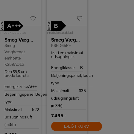
A
A
A+++
B
↑
↑
G
G
Produktdatablad
Produktdatablad
Smeg Væghængt emhætte KS59AOE2
Smeg Væghængt emhætte
Smeg
KSED65PE
Væghængt
Med en maksimal
udsugningskapacitet
emhætte
på 635 m³/h
KS59AOE2
sikrer SMEG
Energiklasse
B
KSED65PE
Den 59,5 cm
effektiv fjernelse
Betjeningspanel,
Touch
brede lodrette
af damp, lugt og
emhætte har 2
fedt under
type
LED pærer og
madlavningen.
Energiklasse
A+++
lavet af messing
Denne emhætte
Maksimalt
635
rustfrit stål.
er ideel til både
Betjeningspanel,
Betjeningsknapper
store og små
udsugningsluft
køkkener, hvor
type
god ventilation er
(m3/h)
afgørende for et
Maksimalt
522
sundt
madlavningsmiljø.
7.495,-
udsugningsluft
(m3/h)
LÆG I KURV