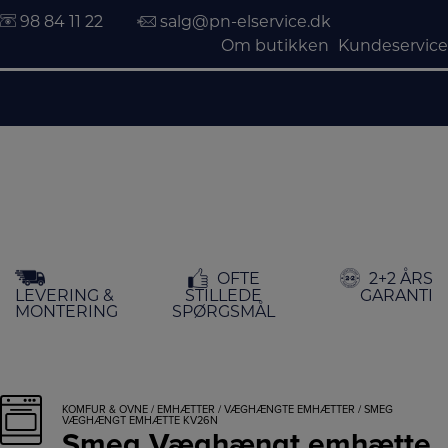
98 84 11 22
salg@pn-elservice.dk
Om butikken
Kundeservice
Hop
OFTE
2+2 ÅRS
til
LEVERING &
STILLEDE
GARANTI
indholdet
MONTERING
SPØRGSMÅL
KOMFUR & OVNE
/
EMHÆTTER
/
VÆGHÆNGTE EMHÆTTER
/ SMEG
VÆGHÆNGT EMHÆTTE KV26N
Smeg Væghængt emhætte