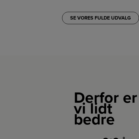
SE VORES FULDE UDVALG
Derfor er
vi lidt
bedre