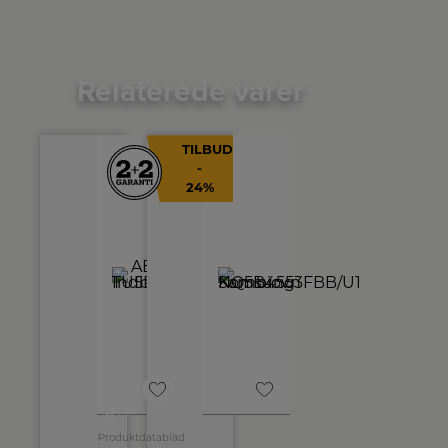
Relaterede varer
TILBUD
-
24%
++
A
Produktdatablad