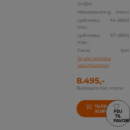
(m3/h):
Motorplacering:
Intern
Lydniveau
44 dB(A)
min.:
Lydniveau
67 dB(A)
max.:
Farve:
Sort
Se alle tekniske
specifikationer
8.495,-
Butikspris inkl. moms
TILFØJ TIL
KURV
FØJ
TIL
FAVORI