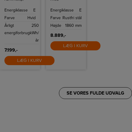
Cylinda
kølekapacitet på
køle/fryseskab
390 L.
Energiklasse
E
Energiklasse
E
med smarte
funktioner,
Farve
Hvid
Farve
Rustfri stål
fleksibel
opbevaring og
Årligt
250
Højde
1860 mm
stilfuldt design,
der sikrer optimal
energiforbrug
kWh/
opbevaring af
8.889,-
dine dagligvarer.
år
LÆG I KURV
7.199,-
LÆG I KURV
SE VORES FULDE UDVALG