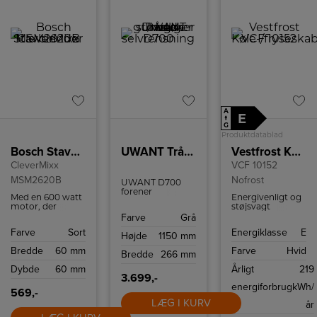
A
E
↑
G
Produktdatablad
Bosch Stavblender
UWANT Trådløs gulvvasker med støvsuger og selvrensning D700
Vestfrost Køle-/fryseskab VCF 10152
CleverMixx
VCF 10152
MSM2620B
Nofrost
UWANT D700
forener
Med en 600 watt
Energivenligt og
støvsugning og
motor, der
støjsvagt
gulvvask i én
balancerer kraft
køle-/fryseskab
Farve
Grå
enhed med
med et
med NoFrost-
D‑formet
Farve
Sort
Energiklasse
E
overraskende
teknologi og
Højde
1150 mm
rullebørste, lang
lavt støjniveau, er
vendbar dør –
batteritid og
Bredde
60 mm
Farve
Hvid
CleverMixx klar til
ideelt til mindre
Bredde
266 mm
smart docking.
at tackle alt fra
husholdninger.
Automatisk
Dybde
60 mm
Årligt
219
hurtige puréer til
selvrens med
3.699,-
komplekse
varmt vand og
energiforbrug
kWh/
blandinger med
569,-
varmluft holder
lethed og
maskinen
LÆG I KURV
år
præcision.
hygiejnisk og klar