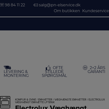
98 84 11 22
salg@pn-elservice.dk
Om butikken
Kundeservice
Hop
OFTE
2+2 ÅRS
til
LEVERING &
STILLEDE
GARANTI
indholdet
MONTERING
SPØRGSMÅL
KOMFUR & OVNE
/
EMHÆTTER
/
VÆGHÆNGTE EMHÆTTER
/ ELECTROLUX
VÆGHÆNGT EMHÆTTE LFT816K
Electrolux Væghængt