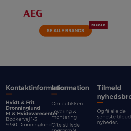
LINK
LINK
LINK
LINK
LINK
LINK
SE ALLE BRANDS
Kontaktinformation
Information
Tilmeld
nyhedsbr
Hvidt & Frit
Om butikken
Dronninglund
Og få alle de
Levering &
El & Hvidevarecenter
seneste tilbu
montering
Bødkervej 1-3
nyheder.
9330 Dronninglund
Ofte stillede