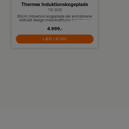
Thermex Induktionskogeplade
TIK 80B
80cm Induktion kogeplade der kombinerer
Opvarm di
stilfuldt design med kraftfulde funktioner
denne Sm
som brofunktion, boost og børnesikring –
som er ud
4.999,-
perfekt til det moderne køkken.
og en Inve
helt re
LÆG I KURV