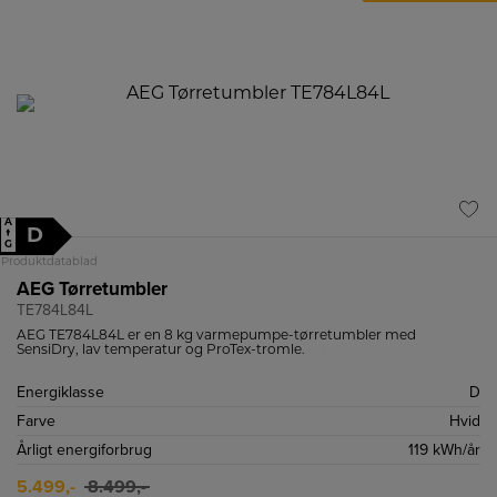
A
D
↑
G
Produktdatablad
AEG Tørretumbler
TE784L84L
AEG TE784L84L er en 8 kg varmepumpe-tørretumbler med
SensiDry, lav temperatur og ProTex-tromle.
Energiklasse
D
Farve
Hvid
Årligt energiforbrug
119 kWh/år
5.499,-
8.499,-