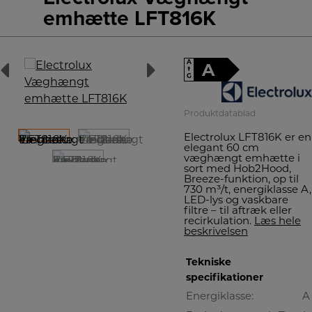
emhætte LFT816K
A
A
↑
G
Produktdatablad
Electrolux LFT816K er en
elegant 60 cm
væghængt emhætte i
sort med Hob2Hood,
Breeze-funktion, op til
730 m³/t, energiklasse A,
LED-lys og vaskbare
filtre – til aftræk eller
recirkulation.
Læs hele
beskrivelsen
Tekniske
specifikationer
Energiklasse:
A