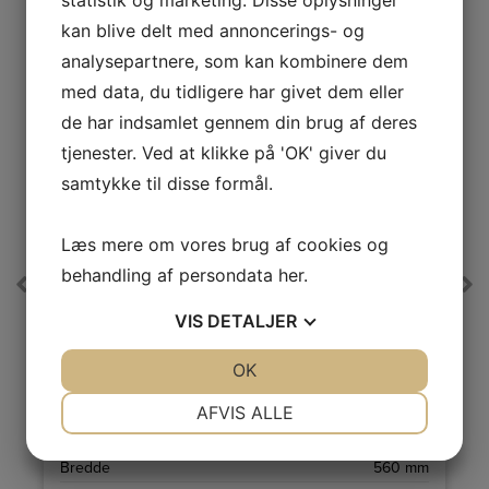
kan blive delt med annoncerings- og
analysepartnere, som kan kombinere dem
med data, du tidligere har givet dem eller
de har indsamlet gennem din brug af deres
tjenester. Ved at klikke på 'OK' giver du
samtykke til disse formål.
Læs mere om vores brug af cookies og
A
↑
G
behandling af persondata
her
.
Pro
Gram Indbygningsmikroovn
VIS
DETALJER
IMC 20678-90 X
Mikroovn med kombineret ovn, så du også kan bruge
JA
NEJ
OK
JA
NEJ
traditionelle ovnfunktioner. Udstyret med et ovnrum på
44 liter.
NØDVENDIGE
PRÆFERENCER
AFVIS ALLE
l
Farve
Sort/rustfri stål
m
Højde
450 mm
JA
NEJ
JA
NEJ
m
Bredde
560 mm
MARKETING
STATISTIK