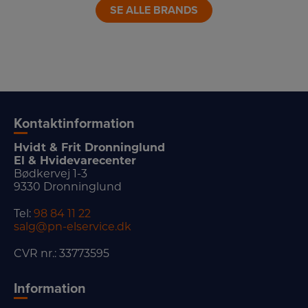
SE ALLE BRANDS
Kontaktinformation
Hvidt & Frit Dronninglund
El & Hvidevarecenter
Bødkervej 1-3
9330 Dronninglund
Tel:
98 84 11 22
salg@pn-elservice.dk
CVR nr.: 33773595
Information