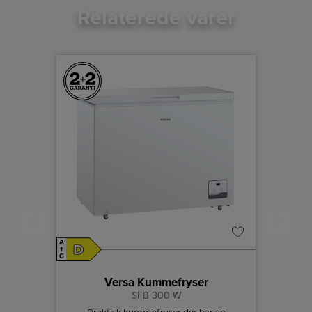
Relaterede varer
A
A
D
E
↑
↑
G
G
Produktdat
eboks
Versa Kummefryser
SFB 300 W