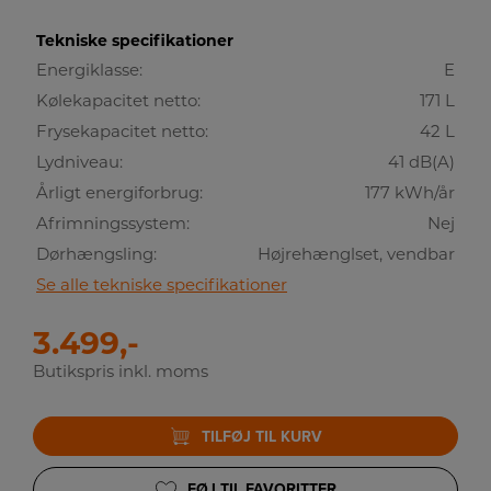
Tekniske specifikationer
Energiklasse:
E
Kølekapacitet netto:
171 L
Frysekapacitet netto:
42 L
Lydniveau:
41 dB(A)
Årligt energiforbrug:
177 kWh/år
Afrimningssystem:
Nej
Dørhængsling:
Højrehænglset, vendbar
Se alle tekniske specifikationer
3.499,-
Butikspris inkl. moms
TILFØJ TIL KURV
FØJ TIL FAVORITTER