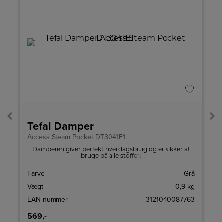
A
↑
G
Pro
Tefal Damper
Access Steam Pocket DT3041E1
Damperen giver perfekt hverdagsbrug og er sikker at
r
bruge på alle stoffer.
A
Farve
Grå
)
Vægt
0,9 kg
d
EAN nummer
3121040087763
569,-