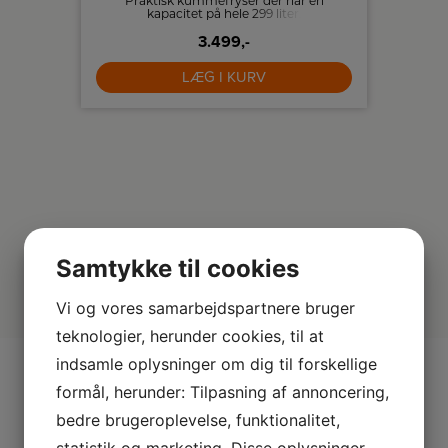
ngsbar
Praktisk kummefryser der har en
Praktis
asser
kapacitet på hele 299 liter.
liter 
køkkens
på ska
3.499,-
LÆG I KURV
Samtykke til cookies
Vi og vores samarbejdspartnere bruger
teknologier, herunder cookies, til at
indsamle oplysninger om dig til forskellige
Mere fra Gram
formål, herunder: Tilpasning af annoncering,
bedre brugeroplevelse, funktionalitet,
statistik og marketing. Disse oplysninger