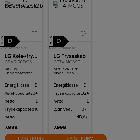
A
A
D
D
↑
↑
G
G
Produktdatablad
Produktdatablad
LG Køle-/fryseskab
LG Fryseskab
GBV5150DSW
GFT41MCGSF
Med Wi-Fi-
Med 324 liters
understøttelse,
plads - den
med en
største i sin
kompatibel
klasse - har du
Energiklasse
D
Energiklasse
D
smartphone og
masser af plads
LG ThinQ™-app
til al din
Kølekapacitet
234
Frysekapacitet
324
kan du fjernstyre
yndlingsmad
temperaturindstillingerne,
også med
netto
L
netto
L
så dit kabinet er
NoFrost.
tilpasset dine
Frysekapacitet
110
Lydniveau
37
behov.
netto
L
dB(A)
7.999,-
7.999,-
LÆG I KURV
LÆG I KURV