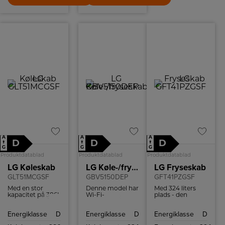
A
A
A
D
D
D
↑
↑
↑
G
G
G
Produktdatablad
Produktdatablad
Produktdatablad
LG Køleskab
LG Køle-/fryseskab
LG Fryseskab
GLT51MCGSF
GBV5150DEP
GFT41PZGSF
Med en stor
Denne model har
Med 324 liters
kapacitet på 386L
Wi-Fi-
plads - den
i køleskabet får
understøttelse,
største i sin
du masser af
med en
klasse - har du
Energiklasse
D
Energiklasse
D
Energiklasse
D
plads til alle dine
kompatibel
masser af plads
yndlingsting.
smartphone og
til al din