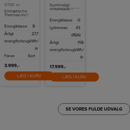
GT60 sv
Rummeligt
vinkøleskab med
Emhætte fra
plads til 93
Thermex med
flasker, ideelt til
kraftig ydeevne,
Energiklasse
G
større
lav støj, LED-
vinsamlinger.
Energiklasse
B
belysning, nem
Lydniveau
43
rengøring og
Årligt
27,7
mulighed for Top
dB(A)
Link-styring.
energiforbrug
kWh/
Årligt
158
år
energiforbrug
kWh/
Farve
Sort
år
3.999,-
17.999,-
LÆG I KURV
LÆG I KURV
SE VORES FULDE UDVALG