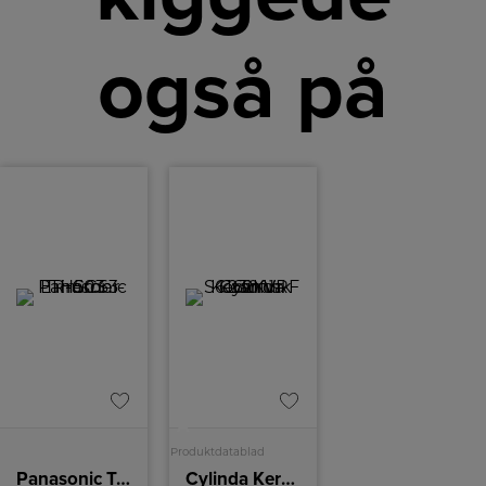
også på
A
Produktdatablad
Panasonic Trimmer
Cylinda Keramisk komfur