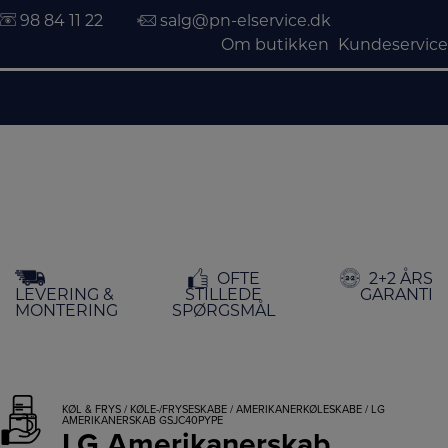
98 84 11 22
salg@pn-elservice.dk
Om butikken
Kundeservice
Hop
OFTE
2+2 ÅRS
til
LEVERING &
STILLEDE
GARANTI
indholdet
MONTERING
SPØRGSMÅL
KØL & FRYS
/
KØLE-/FRYSESKABE
/
AMERIKANERKØLESKABE
/ LG
AMERIKANERSKAB GSJC40PYPE
LG Amerikanerskab