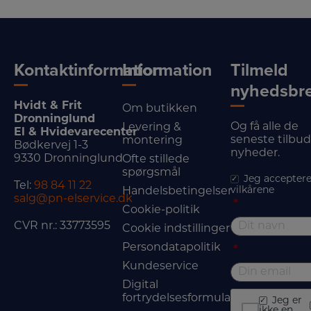
Kontaktinformation
Information
Tilmeld
nyhedsbr
Hvidt & Frit
Om butikken
Dronninglund
Og få alle de
Levering &
El & Hvidevarecenter
seneste tilbu
montering
Bødkervej 1-3
nyheder.
9330 Dronninglund
Ofte stillede
spørgsmål
Jeg acceptere
Tel:
98 84 11 22
vilkårene
Handelsbetingelser
salg@pn-elservice.dk
*
Cookie-politik
CVR nr.: 33773595
Cookie indstillinger
Persondatapolitik
*
Kundeservice
Digital
fortrydelsesformular
Jeg er
ikke en