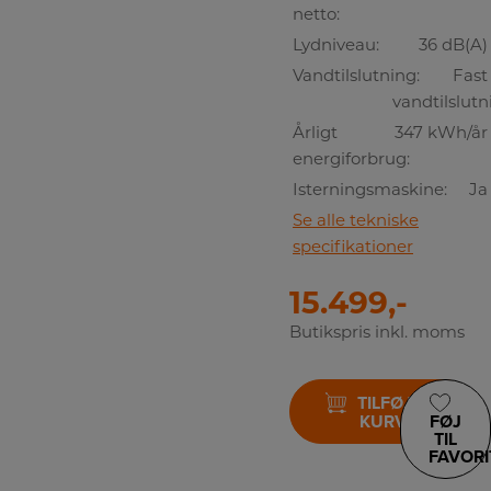
netto:
Lydniveau:
36 dB(A)
Vandtilslutning:
Fast
vandtilslutn
Årligt
347 kWh/år
energiforbrug:
Isterningsmaskine:
Ja
Se alle tekniske
specifikationer
15.499,-
Butikspris inkl. moms
TILFØJ TIL
KURV
FØJ
TIL
FAVORI