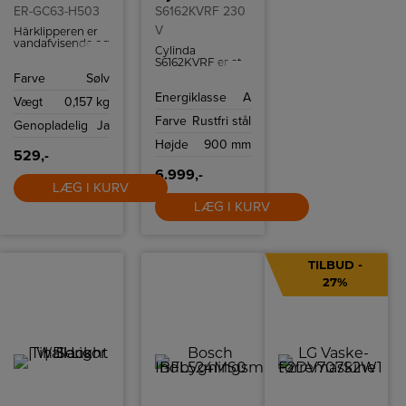
ER-GC63-H503
S6162KVRF 230
V
Hårklipperen er
vandafvisende og
Cylinda
kan nemt
S6162KVRF er et
rengøres under
komfur i rustfrit
Farve
Sølv
rindende vand
stål med
efter brug.
Energiklasse
A
keramisk
Vægt
0,157 kg
kogeplade.
Farve
Rustfri stål
Brændeovnen
Genopladelig
Ja
fungerer med
Højde
900 mm
230 V udtag.
529,-
6.999,-
LÆG I KURV
LÆG I KURV
TILBUD -
27%