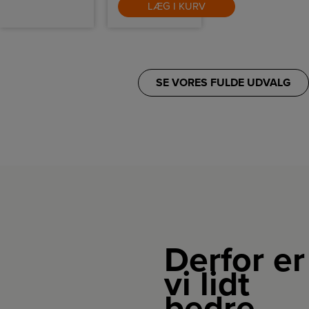
LÆG I KURV
SE VORES FULDE UDVALG
Derfor er
vi lidt
bedre