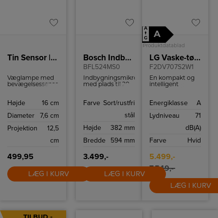
A
A
↑
G
Produktdatablad
Tin Sensor | Wall Light | Black
Bosch Indbygningsmikroovn
LG Vaske-tørremaskine
BFL524MS0
F2DV707S2W1
Væglampe med
Indbygningsmikroovn
En kompakt og
bevægelsessensor
med plads til 20
intelligent
fra Nordlux, der
liter og udstyret
kombimaskine,
er lavet i et
med 14
der
Højde
16 cm
Farve
Sort/rustfri
Energiklasse
A
meget stilrent og
programmer til
revolutionerer
moderne design.
din madlavning.
den måde, du
stål
Diameter
7,6 cm
Lydniveau
71
Lampen vil passe
vasker på.
perfekt på
Højde
382 mm
dB(A)
Projektion
12,5
ydervæggen eller
som
cm
Bredde
594 mm
Farve
Hvid
terrasselampe.
499,95
3.499,-
5.499,-
7.549,-
LÆG I KURV
LÆG I KURV
LÆG I KURV
TILBUD -