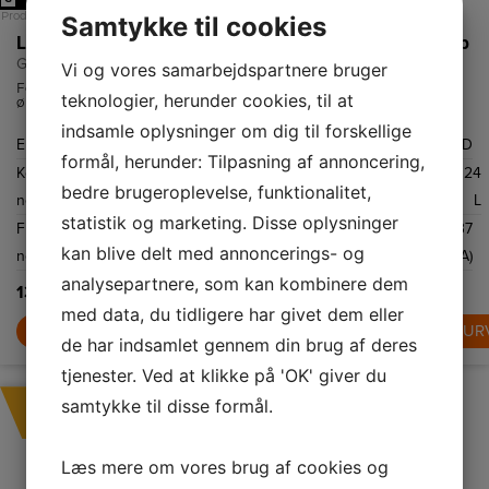
Samtykke til cookies
Produktdatablad
Produktdatablad
Produktdatablad
LG Amerikanerkøleskab
LG Køle-/fryseskab
LG Fryseskab
GSLV50PZXE
GBV5250DEP
GFT41SWGSF
Vi og vores samarbejdspartnere bruger
For dem, der
Wi-Fi-
Med 324 liters
teknologier, herunder cookies, til at
ønsker koldt
understøttelse,
plads - den
vand og is,
med en
største i sin
indsamle oplysninger om dig til forskellige
kræver denne
kompatibel
klasse - har du
Energiklasse
E
Energiklasse
D
Energiklasse
D
model en fast
smartphone og
masser af plads
formål, herunder: Tilpasning af annoncering,
vandtilslutning.
LG ThinQ ™ app
til al din
Kølekapacitet
416
Kølekapacitet
277
Frysekapacitet
324
kan du fjernstyre
yndlingsmad.
bedre brugeroplevelse, funktionalitet,
temperaturindstillingerne,
netto
L
netto
L
netto
L
så dit kabinet er
tilpasset dine
statistik og marketing. Disse oplysninger
Frysekapacitet
219
Frysekapacitet
110
Lydniveau
37
behov.
kan blive delt med annoncerings- og
netto
L
netto
L
dB(A)
analysepartnere, som kan kombinere dem
13.499,-
8.999,-
7.999,-
med data, du tidligere har givet dem eller
LÆG I KURV
LÆG I KURV
LÆG I KUR
de har indsamlet gennem din brug af deres
tjenester. Ved at klikke på 'OK' giver du
samtykke til disse formål.
TILBUD -
26%
Læs mere om vores brug af cookies og