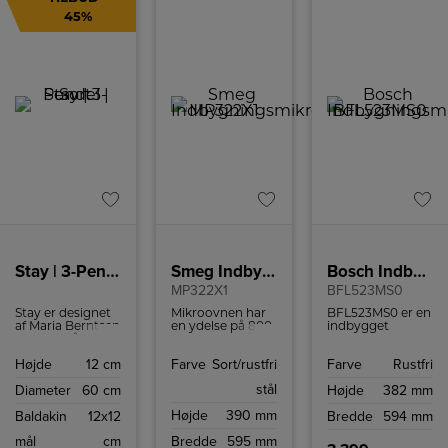
45%
Stay | 3-Pendel | Sort
Smeg Indbygningsmikroovn
Bosch Indbygningsmikrovn
MP322X1
BFL523MS0
Stay er designet
Mikroovnen har
BFL523MS0 er en
af Maria Berntsen
en ydelse på 800
indbygget
og er et både
W og kan rumme
mikrobølgeovn,
moderne og
22 liter.
der har en
Højde
12 cm
Farve
Sort/rustfri
Farve
Rustfri
tidløst
volumen på 20
belysningsdesign.
liter og en
stål
Diameter
60 cm
Højde
382 mm
Skærmens skrå
maksimal effekt
snit skaber en
på 800 watt med
Højde
390 mm
Baldakin
12x12
Bredde
594 mm
åben og pegende
5 effekttilstande.
form, som gør, at
Den har 4
mål
cm
Bredde
595 mm
der kan stråle
optøningsprogram