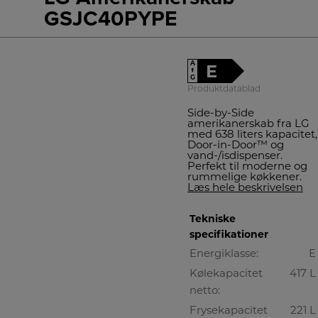
GSJC40PYPE
A
E
↑
G
Produktdatablad
Side-by-Side
amerikanerskab fra LG
med 638 liters kapacitet,
Door-in-Door™ og
vand-/isdispenser.
Perfekt til moderne og
rummelige køkkener.
Læs hele beskrivelsen
Tekniske
specifikationer
Energiklasse:
E
Kølekapacitet
417 L
netto:
Frysekapacitet
221 L