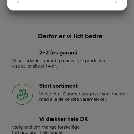
JA
NEJ
JA
NEJ
MARKETING
STATISTIK
Derfor er vi lidt bedre
2+2 års garanti
Vi har udvidet garanti på udvalgte produkter
– så du er sikret i 4 år.
Stort sortiment
Vi har et af Danmarks største sortimenter
med alle de kendte varemærker.
Vi dækker hele DK
Vælg mellem mange forskellige
forhandlere i hele landet.