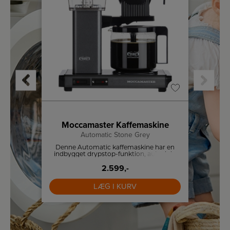
or
Moccamaster Kaffemaskine
Automatic Stone Grey
In
ælper i
Denne Automatic kaffemaskine har en
Instan
 takket
indbygget drypstop-funktion, autosluk-
behør.
funktion og en 1,25 liter vandtank og
tilbyder god kaffe og lang levetid.
2.599,-
LÆG I KURV