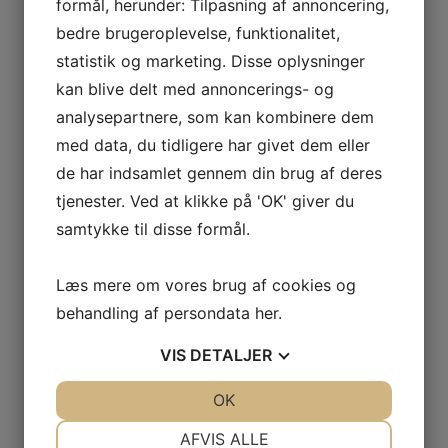
formål, herunder: Tilpasning af annoncering,
bedre brugeroplevelse, funktionalitet,
statistik og marketing. Disse oplysninger
kan blive delt med annoncerings- og
Moccamaster Kaffemaskine
analysepartnere, som kan kombinere dem
Automatic Stone Grey
med data, du tidligere har givet dem eller
Denne Automatic kaffemaskine har en indbygget
de har indsamlet gennem din brug af deres
drypstop-funktion, autosluk-funktion og en 1,25 liter
vandtank og tilbyder god kaffe og lang levetid.
tjenester. Ved at klikke på 'OK' giver du
Farve
Grå
samtykke til disse formål.
Antal kopper
10 kopper
Kapacitet
1,2 L
Læs mere om vores brug af cookies og
2.599,-
behandling af persondata
her
.
LÆG I KURV
VIS
DETALJER
JA
NEJ
OK
JA
NEJ
NØDVENDIGE
PRÆFERENCER
SE VORES FULDE UDVALG
AFVIS ALLE