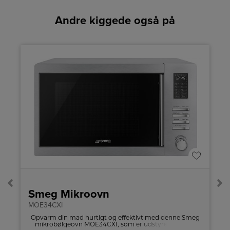
Andre kiggede også på
A
↑
G
Pro
Smeg Mikroovn
MOE34CXI
Opvarm din mad hurtigt og effektivt med denne Smeg
mikrobølgeovn MOE34CXI, som er udstyret med en