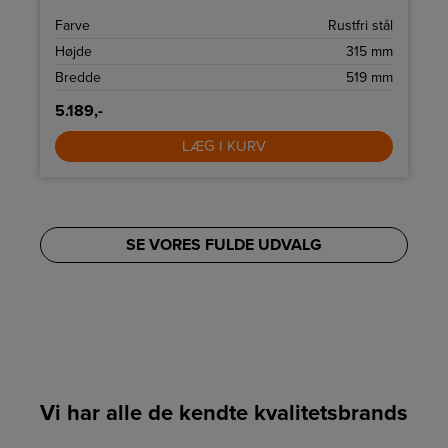
række funktioner og en Inverter-teknologi, som skaber
.
den helt rette temperatur til dine retter.
m
Farve
Rustfri stål
m
Højde
315 mm
7
Bredde
519 mm
5.189,-
LÆG I KURV
SE VORES FULDE UDVALG
Vi har alle de kendte kvalitetsbrands