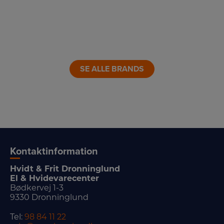
LINK
LINK
LINK
LINK
LINK
LINK
SE ALLE BRANDS
Kontaktinformation
Hvidt & Frit Dronninglund
El & Hvidevarecenter
Bødkervej 1-3
9330 Dronninglund
Tel:
98 84 11 22