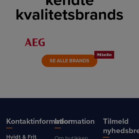
kendte
kvalitetsbrands
LINK
LINK
LINK
LINK
LINK
LINK
SE ALLE BRANDS
Kontaktinformation
Information
Tilmeld
nyhedsbr
Hvidt & Frit
Om butikken