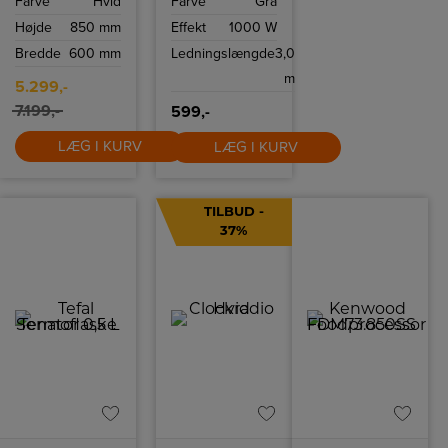
Farve
Hvid
Farve
Grå
vaske‑tørremaskine
smart AI-
med 9/5 kg
teknologi og tre
Højde
850 mm
Effekt
1000 W
kapacitet, AI
forskellige
Ecobubble og
børster – skab
Bredde
600 mm
Ledningslængde
3,0
Hygiene Steam.
volumen, krøller
Super Speed, Air
eller bølger.
m
Wash, 1400
Styling kunne
5.299,-
omdr. og Wi‑Fi
næsten ikke
giver hurtig,
7.199,-
være nemmere.
599,-
skånsom og
smart
LÆG I KURV
LÆG I KURV
hverdagsvask.
TILBUD -
37%