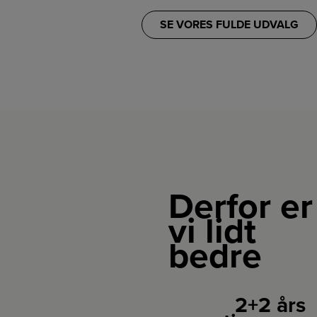
energiklasse A,
hvilket
garanterer en
SE VORES FULDE UDVALG
effektiv
udnyttelse af
energien.
Derfor er
vi lidt
bedre
2+2 års