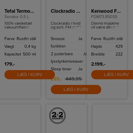
Tefal Termoflaske
Clockradio Hvid
Kenwood Foodprocessor
Senator 0,5 L
FDM73.850SS
100% væsketæt
Clockradio i hvid
Denne maskine
vakuumflaske
og sort, FM-radio
vil være din nye
med kapacitet til
med
hjælper i
0,5 liter. Praktisk
stationslagring
køkkenet til alle
Farve
Rustfri stål
Snooze
Ja
Farve
Rustfri stål
krus i låget.
(op til 20 kanaler).
typer
madlavning
funktion
Vægt
0,4 kg
Højde
429
takket være alle
dens funktioner
2 justerbare
Ja
Kapacitet
500 ml
Bredde
222
og tilbehør.
lysstyrkeniveauer
179,-
2.199,-
Sleep timer
Ja
LÆG I KURV
LÆG I KURV
285,-
449,95
LÆG I KURV