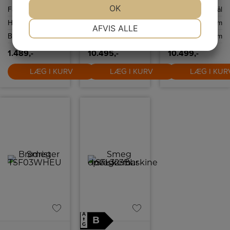
og har
hastigheder, du
til hurtig og
JA
NEJ
OK
JA
NEJ
Farve
Lyserød
Farve
Sort
Farve
Rustfri stål
tørkogningssikring
kan vælge
effektiv
samt autosluk
mellem.
madlavning.
Højde
260 mm
Højde
1230 mm
Højde
60 mm
NØDVENDIGE
PRÆFERENCER
ved 100ºC.
AFVIS ALLE
Bredde
223 mm
Bredde
900 mm
Bredde
596 mm
JA
NEJ
JA
NEJ
1.489,-
10.495,-
10.499,-
MARKETING
STATISTIK
LÆG I KURV
LÆG I KURV
LÆG I KUR
A
B
↑
G