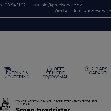
98 84 11 22
salg@pn-elservice.dk
Om butikken
Kundeservice
Hop
OFTE
2+2 ÅRS
til
LEVERING &
STILLEDE
GARANTI
indholdet
MONTERING
SPØRGSMÅL
KØKKEN
/
KØKKENMASKINER
/
BRØDRISTERE
/ SMEG BRØDRISTER
TSF03RDEU
Smeg brødrister