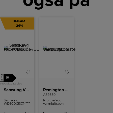
TILBUD -
26%
A
E
↑
G
Produktdatablad
Samsung Vaske-tørremaskine WD90DG5G34BEEE
Remington Varmluftsbørste
AS9880
Samsung
Proluxe You
WD90DG5G34BEEE
varmluftsbørste
er en slank,
fra Remington
kompakt
kommer med