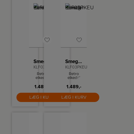
Smeg Elkedel
Smeg Elkedel
KLF03PGEU
KLF03PKEU
Retro
Retro
elkedel
elkedel
fra Smeg
fra Smeg
1.489,-
1.489,-
med
som kan
kapacitet
indeholde
på 1,7
1,7 liter
LÆG I KURV
LÆG I KURV
liter og
og har
kraftfuld
tørkogningssikring
2400 W
samt
motor,
autosluk
som
ved
koger
100ºC.
vandet
på ingen
tid.