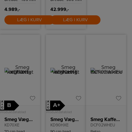
4.989,-
42.999,-
LÆG I KURV
LÆG I KURV
A
A
B
A+
↑
↑
G
G
Produktdatablad
Produktdatablad
Smeg Væghængt emhætte
Smeg Væghængt emhætte
Smeg Kaffemaskine
KD70XE
KD90HXE
DCF02WHEU