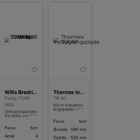
giver et smukt og
blødt lys, så den
passer perfekt til
hoveddøren.
Fremstillet af
slidstærkt
galvaniseret stål,
der er velegnet til
hårdt vejr
Wilfa Brødrister
Thermex Indbygningsplade
Family TO4B-
TIK 60
1600
60cm induktion
kogeplade i sort
Stilfuld brødrister
glas med fire
fra Wilfa i nordisk
kraftfulde zoner,
design fra, der
Farve
Sort
glas touch
rummer fire
betjening og
Farve
Sort
skiver brød og
Bredde
590 mm
børnesikring –
har 7
perfekt til det
Antal
4
ristingsniveauer.
Dybde
520 mm
moderne køkken.