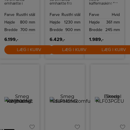
70 cm bred
90 cm bred
Retro
emhætte i
emhætte fra
kaffemaskine fra
klassisk design.
Smeg i rustfri
Smeg med
Den kan styres
stål. Den har 4
kapacitet på op
Farve
Rustfri stål
Farve
Rustfri stål
Farve
Hvid
med fire
hastigheder, du
til 10 kopper
hastigheder.
kan vælge
kaffe.
Højde
800 mm
Højde
1230 mm
Højde
361 mm
mellem.
Bredde
700 mm
Bredde
900 mm
Bredde
245 mm
6.199,-
6.429,-
1.989,-
LÆG I KURV
LÆG I KURV
LÆG I KURV