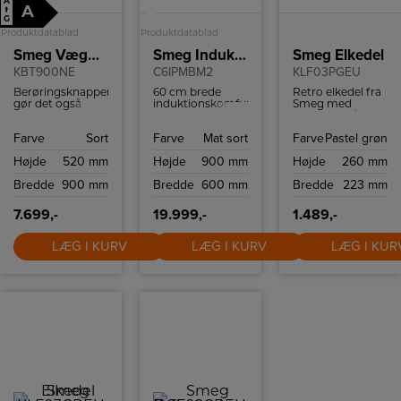
A
A
↑
A
G
Produktdatablad
Produktdatablad
Smeg Væghængt emhætte
Smeg Induktionskomfur
Smeg Elkedel
KBT900NE
C6IPMBM2
KLF03PGEU
Berøringsknapperne
60 cm brede
Retro elkedel fra
gør det også
induktionskomfur
Smeg med
nemt at justere
fra Smeg, model
kapacitet på 1,7
lysstyrken efter
C6IPMBM2 i mat
liter og kraftfuld
Farve
Sort
Farve
Mat sort
Farve
Pastel grøn
dine
sort, er designet
2400 W motor,
præferencer.
til at give både
som koger
Højde
520 mm
Højde
900 mm
Højde
260 mm
udseende og
vandet på ingen
funktionalitet til
tid.
Bredde
900 mm
Bredde
600 mm
Bredde
223 mm
dit køkken. De
robuste
betjeningsknapper
7.699,-
19.999,-
1.489,-
og det klare
touch-display
LÆG I KURV
LÆG I KURV
LÆG I KUR
gør brugen nem.