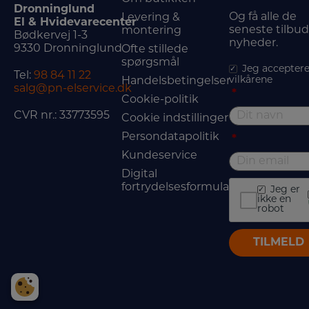
Dronninglund
Og få alle de
Levering &
El & Hvidevarecenter
seneste tilbu
montering
Bødkervej 1-3
nyheder.
9330 Dronninglund
Ofte stillede
spørgsmål
Jeg acceptere
Tel:
98 84 11 22
vilkårene
Handelsbetingelser
salg@pn-elservice.dk
*
Cookie-politik
CVR nr.: 33773595
Cookie indstillinger
Persondatapolitik
*
Kundeservice
Digital
fortrydelsesformular
Jeg er
ikke en
robot