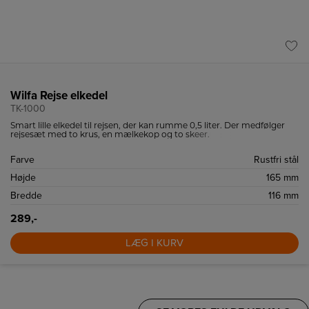
Wilfa Rejse elkedel
TK-1000
Smart lille elkedel til rejsen, der kan rumme 0,5 liter. Der medfølger
rejsesæt med to krus, en mælkekop og to skeer.
Farve
Rustfri stål
Højde
165 mm
Bredde
116 mm
289,-
LÆG I KURV