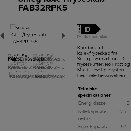
FAB32RPK5
A
D
↑
G
Produktdatablad
Kombineret
køle-/fryseskab fra
Smeg i lyserød med 3
fryseskuffer, No Frost og
Multi Flow kølesystem
Læs hele beskrivelsen
Tekniske
specifikationer
Energiklasse:
D
Kølekapacitet
234 L
netto:
Frysekapacitet
97 L