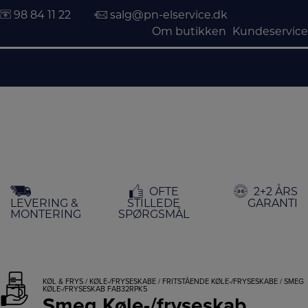
98 84 11 22
salg@pn-elservice.dk
Om butikken
Kundeservice
Hop
OFTE
2+2 ÅRS
til
LEVERING &
STILLEDE
GARANTI
indholdet
MONTERING
SPØRGSMÅL
KØL & FRYS
/
KØLE-/FRYSESKABE
/
FRITSTÅENDE KØLE-/FRYSESKABE
/ SMEG
KØLE-/FRYSESKAB FAB32RPK5
Smeg Køle-/fryseskab