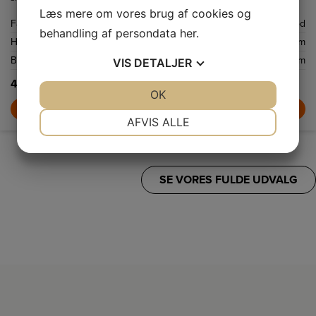
Læs mere om vores brug af cookies og
Farve
Rød
behandling af persondata
her
.
Højde
378 mm
Bredde
405 mm
VIS
DETALJER
4.989,-
JA
NEJ
OK
JA
NEJ
LÆG I KURV
NØDVENDIGE
PRÆFERENCER
AFVIS ALLE
JA
NEJ
JA
NEJ
MARKETING
STATISTIK
SE VORES FULDE UDVALG