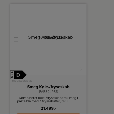
A
A
D
D
↑
↑
G
G
Produktdatablad
Produktdatablad
Smeg Køle-/fryseskab
Sm
FAB32LPB5
Kombineret køle-/fryseskab fra Smeg i
Kombiner
pastelblå med 3 fryseskuffer, No Frost og
pastelblå 
Multi Flow kølesystem.
M
21.489,-