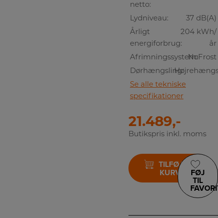
netto:
Lydniveau:
37 dB(A)
Årligt
204 kWh/
energiforbrug:
år
Afrimningssystem:
NoFrost
Dørhængsling:
Højrehængs
Se alle tekniske
specifikationer
21.489,-
Butikspris inkl. moms
TILFØJ TIL
KURV
FØJ
TIL
FAVORI