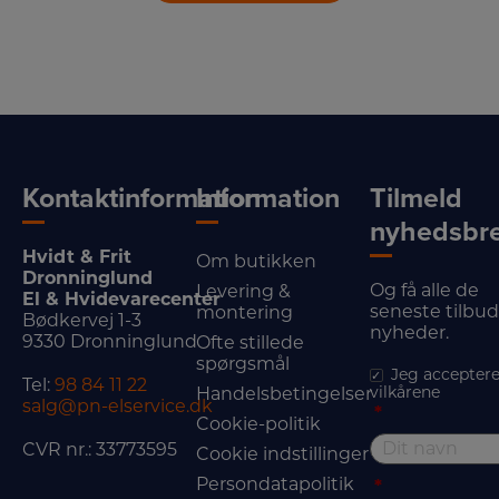
Kontaktinformation
Information
Tilmeld
nyhedsbr
Hvidt & Frit
Om butikken
Dronninglund
Og få alle de
Levering &
El & Hvidevarecenter
seneste tilbu
montering
Bødkervej 1-3
nyheder.
9330 Dronninglund
Ofte stillede
spørgsmål
Jeg acceptere
Tel:
98 84 11 22
vilkårene
Handelsbetingelser
salg@pn-elservice.dk
*
Cookie-politik
CVR nr.: 33773595
Cookie indstillinger
Persondatapolitik
*