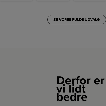
SE VORES FULDE UDVALG
Derfor er
vi lidt
bedre