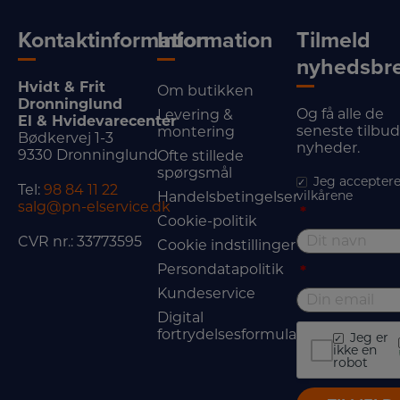
Kontaktinformation
Information
Tilmeld
nyhedsbr
Hvidt & Frit
Om butikken
Dronninglund
Og få alle de
Levering &
El & Hvidevarecenter
seneste tilbu
montering
Bødkervej 1-3
nyheder.
9330 Dronninglund
Ofte stillede
spørgsmål
Jeg acceptere
Tel:
98 84 11 22
vilkårene
Handelsbetingelser
salg@pn-elservice.dk
*
Cookie-politik
CVR nr.: 33773595
Cookie indstillinger
Persondatapolitik
*
Kundeservice
Digital
fortrydelsesformular
Jeg er
ikke en
robot