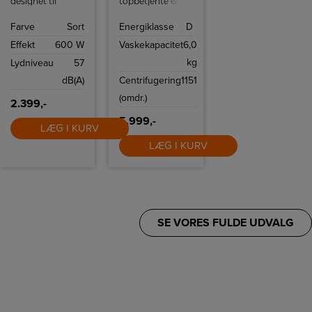
designet til
topbetjente 600
effektiv
vaskemaskine fra
rengøring med
Electrolux er
Farve
Sort
Energiklasse
D
smart teknologi
udstyret med et
og utrolig stille
SensiCare-
Effekt
600 W
Vaskekapacitet
6,0
støvsugning. Den
system, der
har også en
tilpasser
kg
Lydniveau
57
fjernbetjening på
programmets
håndtaget.
længde efter
dB(A)
Centrifugering
1151
mængden af
vasketøj.
(omdr.)
2.399,-
5.999,-
LÆG I KURV
LÆG I KURV
SE VORES FULDE UDVALG