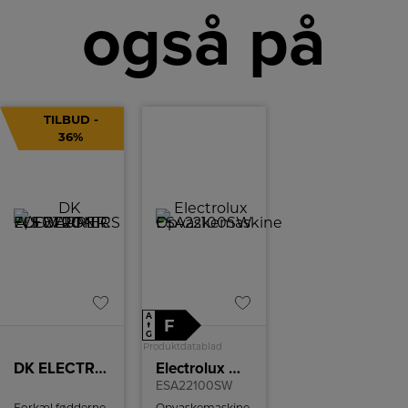
også på
TILBUD -
36%
A
F
↑
G
Produktdatablad
DK ELECTRONICS A/S BEURER FW 20 – FODVARMER
Electrolux Opvaskemaskine
ESA22100SW
Forkæl fødderne
Opvaskemaskine