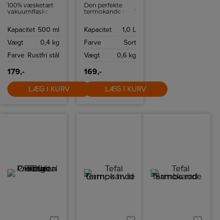
100% væsketæt
Den perfekte
vakuumflaske
termokande med
med kapacitet til
vakuum i smukt
0,5 liter. Praktisk
design der er
Kapacitet
500 ml
Kapacitet
1,0 L
krus i låget.
nem at bruge
ved enhver
Vægt
0,4 kg
Farve
Sort
lejlighed.
Farve
Rustfri stål
Vægt
0,6 kg
179,-
169,-
LÆG I KURV
LÆG I KURV