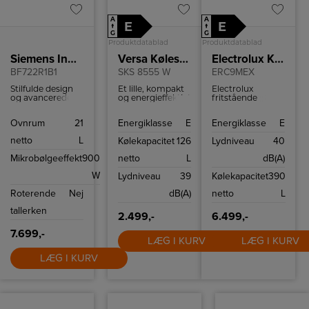
A
A
E
E
↑
↑
G
G
Produktdatablad
Produktdatablad
Siemens Indbygningsmikroovn
Versa Køleskab
Electrolux Køleskab
BF722R1B1
SKS 8555 W
ERC9MEX
Stilfulde design
Et lille, kompakt
Electrolux
og avancerede
og energieffektivt
fritstående
teknologi er
køleskab med en
køleskab med en
denne
kapacitet på 126
kapacitet på 390
Ovnrum
21
Energiklasse
E
Energiklasse
E
indbyggede
liter.
L.
mikrobølgeovn
netto
L
Kølekapacitet
126
Lydniveau
40
et perfekt
supplement til
Mikrobølgeeffekt
900
netto
L
dB(A)
køkkenet. Du får
bekvemmelighed
W
Lydniveau
39
Kølekapacitet
390
og effektivitet
indbygget i et
Roterende
Nej
dB(A)
netto
L
kompakt og
stilfuldt produkt.
tallerken
2.499,-
6.499,-
7.699,-
LÆG I KURV
LÆG I KURV
LÆG I KURV