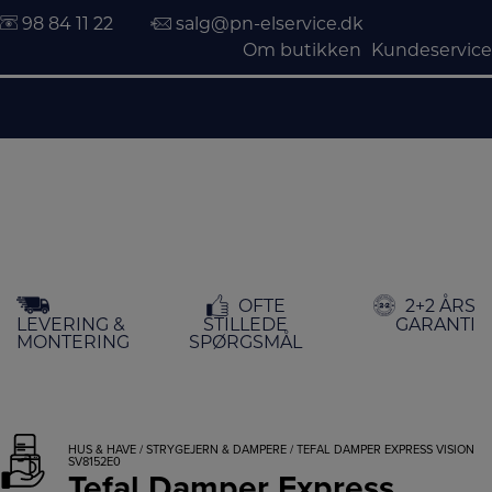
98 84 11 22
salg@pn-elservice.dk
Om butikken
Kundeservice
Hop
OFTE
2+2 ÅRS
til
LEVERING &
STILLEDE
GARANTI
indholdet
MONTERING
SPØRGSMÅL
HUS & HAVE
/
STRYGEJERN & DAMPERE
/ TEFAL DAMPER EXPRESS VISION
SV8152E0
Tefal Damper Express