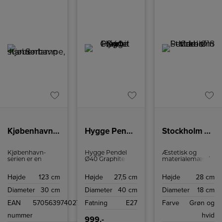
Kjøbenhavn standerlampe, Sort
Hygge Pendel Ø40 Graphit Sort
Stockholm Pendel Ø18 Marble Green
Kjøbenhavn-
Hygge Pendel
Æstetisk og
serien er en
Ø40 Graphite
materialemæssig
kollektion af
Black er en enkel
udvikling har
lamper designet
og elegant
resulteret i denne
Højde
123 cm
Højde
27,5 cm
Højde
28 cm
af Halo Design
lampe, der
lampefamilie
Copenhagen.
fremstår klassisk
med opalglas
Diameter
30 cm
Diameter
40 cm
Diameter
18 cm
Disse lamper
og tidløs på én
med
kombinerer
og samme tid.
marmordekoration
EAN
5705639740277
Fatning
E27
Farve
Grøn og
traditionelle
Den smukke
kombineret med
æstetiske
designmæssige
messingfinish.
nummer
hvid
elementer med
simplicitet
Lamperne har
999,-