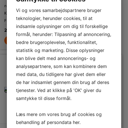
takket være
lukning. Holder
nummer
Dybde
150 mm
Senator 1 l
væske varm i 12
Vi og vores samarbejdspartnere bruger
termoflaske
timer og kold i 24
Kapacitet
1,0 L
Højde
255 mm
timer.
teknologier, herunder cookies, til at
Farve
Rustfri stål
359,-
indsamle oplysninger om dig til forskellige
239,-
LÆG I KURV
formål, herunder: Tilpasning af annoncering,
LÆG I KURV
bedre brugeroplevelse, funktionalitet,
statistik og marketing. Disse oplysninger
kan blive delt med annoncerings- og
analysepartnere, som kan kombinere dem
med data, du tidligere har givet dem eller
de har indsamlet gennem din brug af deres
tjenester. Ved at klikke på 'OK' giver du
samtykke til disse formål.
Læs mere om vores brug af cookies og
behandling af persondata
her
.