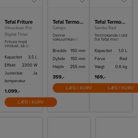
Tefal Friture
Tefal Termokande hvid
Tefal Termokande Samba rød
Oleoclean Pro
Campo
Samba Rød
Digital Timer
Denne
Termokande i rød
vakuumkande er
fra Tefal med
Friture med
100% væsketæt.
plads til 1 liter.
vinduer, så du
Praktisk
Holder væske
kan overvåge
Bredde
150 mm
Kapacitet
1,0 L
håndtering med
varmt i 12 timer
maden. Den
en hånd.
og koldt i 24
Kapacitet
3,5 L
filtrerer olien og
Dybde
150 mm
Farve
Rød
timer.
gemmer det rene
Effekt
2300 W
till næste gang.
Højde
255 mm
Vægt
0,6 kg
Justerbar
Ja
359,-
169,-
temperatur
LÆG I KURV
LÆG I KURV
1.099,-
LÆG I KURV