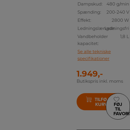
Dampskud:
480 g/min
Spænding:
200-240 V
Effekt:
2800 W
Ledningslængde:
Ledningsfri
Vandbeholder
1,8 L
kapacitet:
Se alle tekniske
specifikationer
1.949,-
Butikspris inkl. moms
TILFØJ TIL
KURV
FØJ
TIL
FAVORI