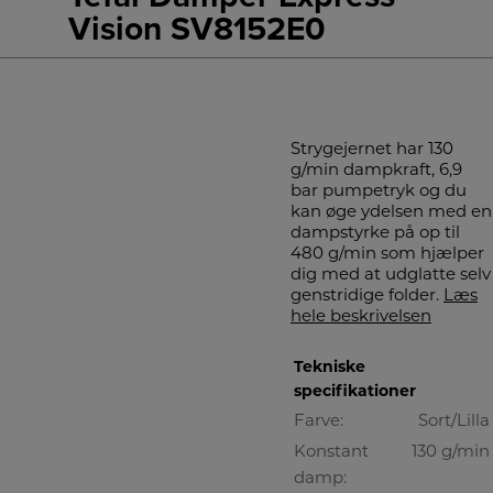
Vision SV8152E0
Strygejernet har 130
g/min dampkraft, 6,9
bar pumpetryk og du
kan øge ydelsen med en
dampstyrke på op til
480 g/min som hjælper
dig med at udglatte selv
genstridige folder.
Læs
hele beskrivelsen
Tekniske
specifikationer
Farve:
Sort/Lilla
Konstant
130 g/min
damp: