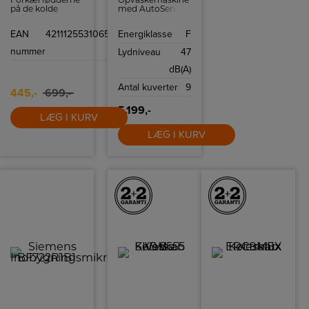
på de kolde
med AutoSense,
vinterdage med
ExtraHygiene
en superlækker
funktion og Dual
EAN
4211125531065
Energiklasse
F
fodvarmer. Det
Spray Arm.
bløde inderfor
nummer
Lydniveau
47
luner i sig selv,
men med 3
dB(A)
varmeindstillinger
og elektronisk
Antal kuverter
9
temperaturkontrol,
445,-
699,-
kan du hurtigt få
varmen i
5.199,-
fødderne.
LÆG I KURV
LÆG I KURV