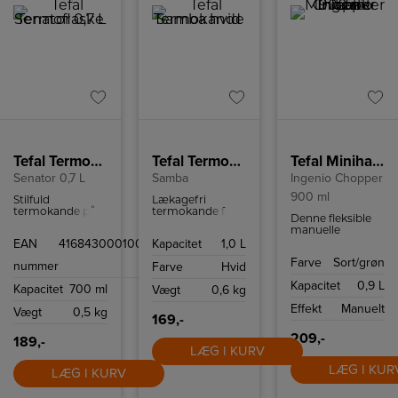
Tefal Termoflaske
Tefal Termokande hvid
Tefal Minihakker
Senator 0,7 L
Samba
Ingenio Chopper
900 ml
Stilfuld
Lækagefri
termokande på
termokande fra
Denne fleksible
0,7 liter i rustfrit
Tefal der let
manuelle
stål. 100%
åbnes ved et tryk
minihakker er let
EAN
4168430001007
Kapacitet
1,0 L
væsketæt
på låget. Kan
at samle, bruge
vakuumflaske
rumme op til 1
Farve
Sort/grøn
og rengøre. Du
nummer
Farve
Hvid
med praktisk
liter.
trækker bare i
krus i låget.
Kapacitet
0,9 L
håndtaget et par
Kapacitet
700 ml
Vægt
0,6 kg
gange, og det
Effekt
Manuelt
hakker
Vægt
0,5 kg
169,-
grøntsager og
kød på bare fem
209,-
189,-
sekunder.
LÆG I KURV
LÆG I KUR
LÆG I KURV