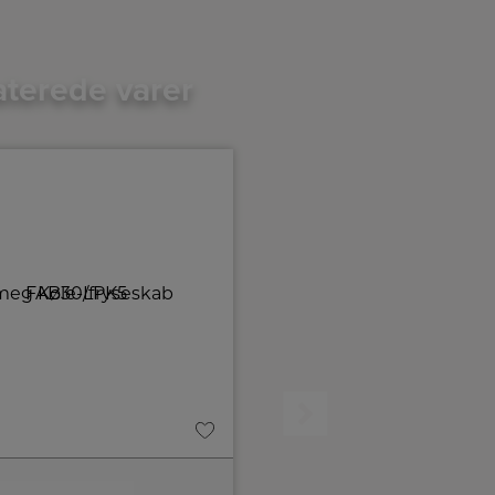
aterede varer
A
D
↑
G
Produktdatablad