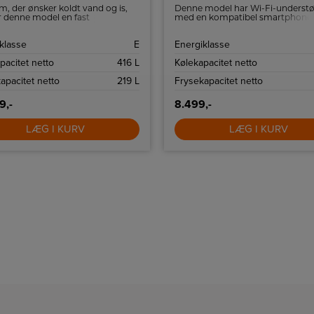
m, der ønsker koldt vand og is,
Denne model har Wi-Fi-understøt
 denne model en fast
med en kompatibel smartphone
slutning.
ThinQ™-app kan du fjernstyre
temperaturindstillingerne, så dit
klasse
E
Energiklasse
kabinet er tilpasset dine behov.
pacitet netto
416 L
Kølekapacitet netto
apacitet netto
219 L
Frysekapacitet netto
9,-
8.499,-
LÆG I KURV
LÆG I KURV