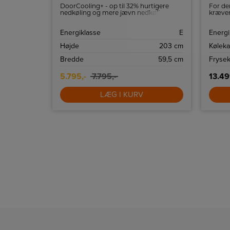
og
DoorCooling+ - op til 32% hurtigere
For de
at nyde et
nedkøling og mere jævn nedkøling,
kræver
inger
overalt. Luftventilerne øverst i
vandtil
pacitet på
køleskabet hjælper til at holde en
E
Energiklasse
E
Energi
er på, at
konstant temperatur og holder dermed
rer.
dine madvarer friske.
416 L
Højde
203 cm
Køleka
219 L
Bredde
59,5 cm
Frysek
5.795,-
7.795,-
13.49
LÆG I KURV