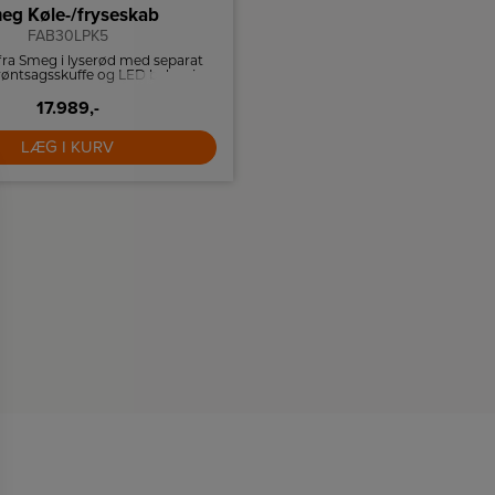
eg Køle-/fryseskab
Bosch Køleskab
FAB30LPK5
KSV36VLDP
fra Smeg i lyserød med separat
Køleskab fra Bosch er udsty
røntsagsskuffe og LED belysning.
FreshSense, så dine kølevarer 
opbevaret under de bedste f
17.989,-
8.499,-
LÆG I KURV
LÆG I KURV