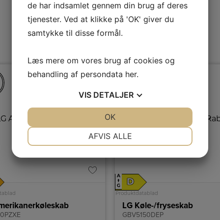
de har indsamlet gennem din brug af deres
Mere fra LG
tjenester. Ved at klikke på 'OK' giver du
samtykke til disse formål.
Læs mere om vores brug af cookies og
behandling af persondata
her
.
VIS
DETALJER
JA
NEJ
OK
JA
NEJ
NØDVENDIGE
PRÆFERENCER
AFVIS ALLE
JA
NEJ
JA
NEJ
MARKETING
STATISTIK
A
D
↑
G
tablad
Produktdatablad
merikanerkøleskab
LG Køle-/fryseskab
50PZXE
GBV5150DEP