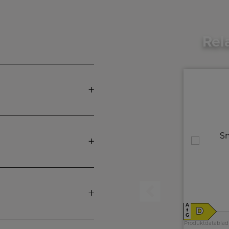
Rel
A
A
E
D
↑
↑
G
G
Produktdatablad
Produktdatablad