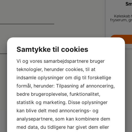
Siemens Fryseskab
Sm
GS36NVIEP
Fryser med NoFrost-teknologi for
Køleskab 
automatisk afrimning og med let adgang til
fryserum, g
dine frosne varer.
8.899,-
LÆG I KURV
Samtykke til cookies
Vi og vores samarbejdspartnere bruger
teknologier, herunder cookies, til at
indsamle oplysninger om dig til forskellige
formål, herunder: Tilpasning af annoncering,
bedre brugeroplevelse, funktionalitet,
statistik og marketing. Disse oplysninger
kan blive delt med annoncerings- og
analysepartnere, som kan kombinere dem
med data, du tidligere har givet dem eller