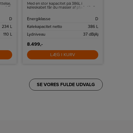
telse,
Med en stor kapacitet på 386L i
Wi-Fi-unde
 og LG
køleskabet får du masser af plads til alle
kompatibe
dine yndlingsting.
app kan du
temperaturi
D
Energiklasse
D
Energiklas
kabinet er 
234 L
Kølekapacitet netto
386 L
Kølekapaci
110 L
Lydniveau
37 dB(A)
Frysekapac
8.499,-
8.999,-
LÆG I KURV
SE VORES FULDE UDVALG