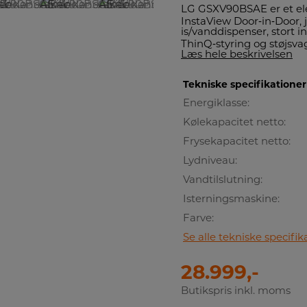
LG GSXV90BSAE er et ele
InstaView Door‑in‑Door, 
is/vanddispenser, stort 
ThinQ‑styring og støjsva
Læs hele beskrivelsen
Tekniske specifikationer
Energiklasse:
Kølekapacitet netto:
Frysekapacitet netto:
Lydniveau:
Vandtilslutning:
Isterningsmaskine:
Farve:
Se alle tekniske specifik
28.999,-
Butikspris inkl. moms