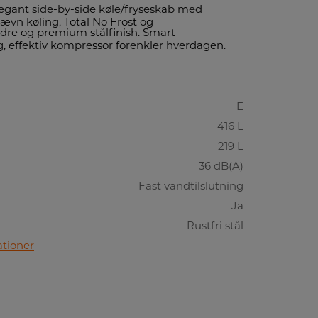
gant side-by-side køle/fryseskab med
jævn køling, Total No Frost og
indre og premium stålfinish. Smart
g, effektiv kompressor forenkler hverdagen.
E
416 L
219 L
36 dB(A)
Fast vandtilslutning
Ja
Rustfri stål
ationer