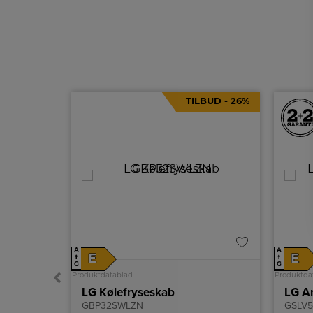
TILBUD - 26%
A
A
E
E
↑
↑
G
G
Produktdatablad
Produktda
LG Kølefryseskab
LG A
GBP32SWLZN
GSLV