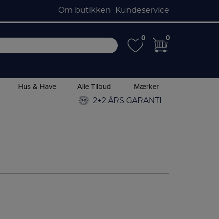
Om butikken
Kundeservice
0
0
0
0
Hus & Have
Alle Tilbud
Mærker
2+2 ÅRS GARANTI