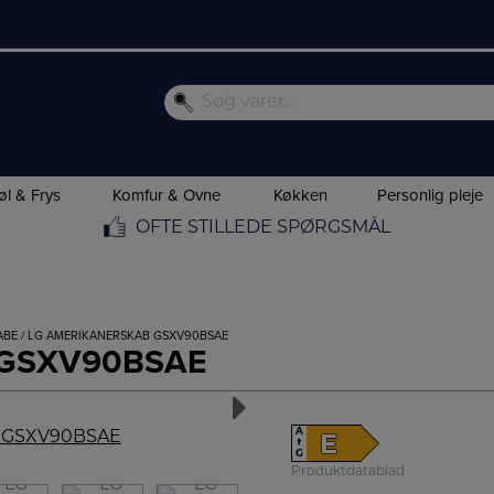
øl & Frys
Komfur & Ovne
Køkken
Personlig pleje
OFTE STILLEDE SPØRGSMÅL
ABE
/ LG AMERIKANERSKAB GSXV90BSAE
b GSXV90BSAE
A
E
↑
G
Produktdatablad