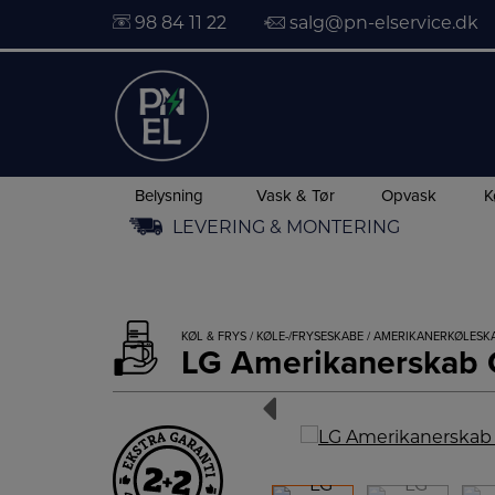
98 84 11 22
salg@pn-elservice.dk
Belysning
Vask & Tør
Opvask
K
Hop
LEVERING & MONTERING
til
indholdet
KØL & FRYS
/
KØLE-/FRYSESKABE
/
AMERIKANERKØLESK
LG Amerikanerska