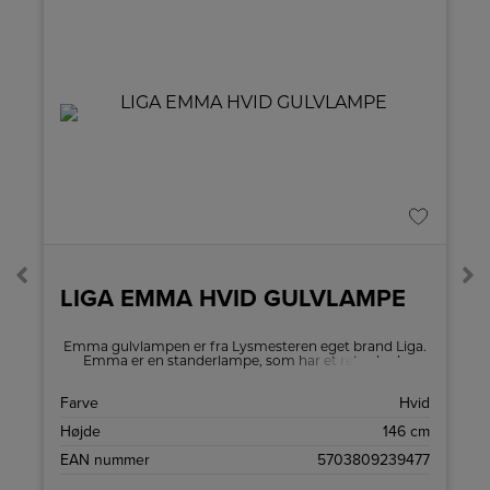
LIGA EMMA HVID GULVLAMPE
Emma gulvlampen er fra Lysmesteren eget brand Liga.
Emma er en standerlampe, som har et retro look.
Standerlampen giver et læsevenligt lys, og er fleksibel.
Lampens skærme kan tippes, så lyset kan rettes som
E
Farve
Hvid
behovet er. På lampen er der afbryder på hver skærm,
så du nemt kan tænde og slukke dem hver for sig.
L
Højde
146 cm
)
EAN nummer
5703809239477