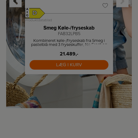
A
A
D
D
↑
↑
G
G
Produktdatablad
Produktdat
b
Smeg Køle-/fryseskab
FAB32LPB5
Liebh
parat
Kombineret køle-/fryseskab fra Smeg i
NoFros
 LED
pastelblå med 3 fryseskuffer, No Frost og
uøns
Multi Flow kølesystem.
21.489,-
LÆG I KURV