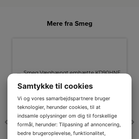
Mere fra Smeg
Samtykke til cookies
Vi og vores samarbejdspartnere bruger
teknologier, herunder cookies, til at
A
A+
↑
indsamle oplysninger om dig til forskellige
G
Produktdatablad
formål, herunder: Tilpasning af annoncering,
Smeg Væghængt emhætte
bedre brugeroplevelse, funktionalitet,
KD90HNE