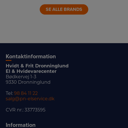
LINK
SE ALLE BRANDS
Kontaktinformation
Hvidt & Frit Dronninglund
El & Hvidevarecenter
Bødkervej 1-3
9330 Dronninglund
Tel:
98 84 11 22
salg@pn-elservice.dk
CVR nr.: 33773595
Information