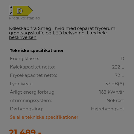
A
D
↑
G
Produktdatablad
Køleskab fra Smeg i hvid med separat fryserum,
grøntsagsskuffe og LED belysning.
Læs hele
beskrivelsen
Tekniske specifikationer
Energiklasse:
D
Kølekapacitet netto:
222 L
Frysekapacitet netto:
72 L
Lydniveau:
37 dB(A)
Årligt energiforbrug:
168 kWh/år
Afrimningssystem:
NoFrost
Dørhængsling:
Højrehængslet
Se alle tekniske specifikationer
21.489,-