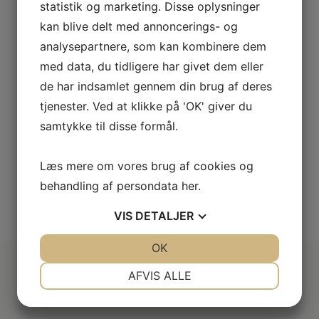
statistik og marketing. Disse oplysninger
90 cm bred sort emhætte fra Smeg. Den har 4
hastigheder, du kan vælge mellem.
kan blive delt med annoncerings- og
t
Energiklasse
A+
analysepartnere, som kan kombinere dem
m
Årligt energiforbrug
40,3 kWh/år
med data, du tidligere har givet dem eller
m
Farve
Sort
de har indsamlet gennem din brug af deres
10.495,-
tjenester. Ved at klikke på 'OK' giver du
samtykke til disse formål.
LÆG I KURV
Læs mere om vores brug af cookies og
behandling af persondata
her
.
SE VORES FULDE UDVALG
VIS
DETALJER
JA
NEJ
OK
JA
NEJ
NØDVENDIGE
PRÆFERENCER
AFVIS ALLE
Derfor er vi lidt bedre
JA
NEJ
JA
NEJ