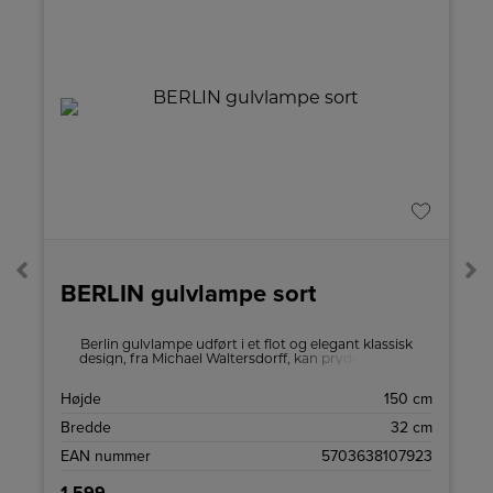
BERLIN gulvlampe sort
3
Berlin gulvlampe udført i et flot og elegant klassisk
design, fra Michael Waltersdorff, kan pryde et hvert
hjem og med tanke på dansk tidsløs design.
Gulvlampen giver det unikke udtryk på kvalitet og
D
Højde
150 cm
design.
L
Bredde
32 cm
L
EAN nummer
5703638107923
1.599,-