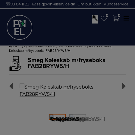
98 84 11 22
salg@pn-elservice.dk
Om butikken
Kundeservice
0
0
0
0
Hop
til
Køl & Frys
/
Køle-/fryseskabe
/
Køleskabe med fryseboks
/ Smeg
Køleskab m/fryseboks FAB28RYW5/H
indholdet
Smeg Køleskab m/fryseboks
FAB28RYW5/H