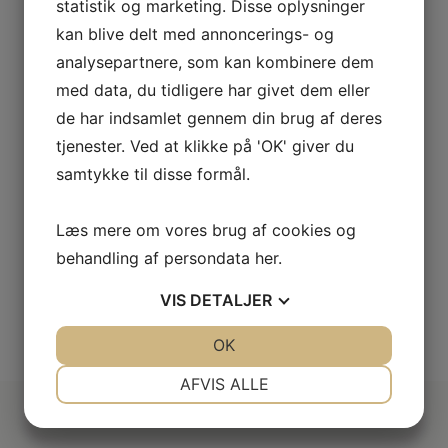
Smeg Brødrister
statistik og marketing. Disse oplysninger
TSF02WHEU
kan blive delt med annoncerings- og
Ekstra stor brødrister i retrostil fra italienske Smeg med
analysepartnere, som kan kombinere dem
.
plads til 4 skiver brød. Brødristeren har 6
ristningsindstillinger og high-lift funktion.
med data, du tidligere har givet dem eller
d
Farve
Hvid
de har indsamlet gennem din brug af deres
m
Højde
215 mm
tjenester. Ved at klikke på 'OK' giver du
m
Bredde
394 mm
samtykke til disse formål.
1.799,-
LÆG I KURV
Læs mere om vores brug af cookies og
behandling af persondata
her
.
VIS
DETALJER
SE VORES FULDE UDVALG
JA
NEJ
OK
JA
NEJ
NØDVENDIGE
PRÆFERENCER
AFVIS ALLE
JA
NEJ
JA
NEJ
MARKETING
STATISTIK