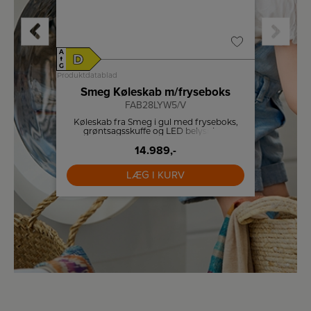
A
A
D
D
↑
↑
G
G
Produktdatablad
Produktdat
boks
Smeg Køleskab m/fryseboks
Sme
FAB28LYW5/V
med
Køleskab fra Smeg i gul med fryseboks,
Kølesk
 LED
grøntsagsskuffe og LED belysning.
grø
14.989,-
LÆG I KURV