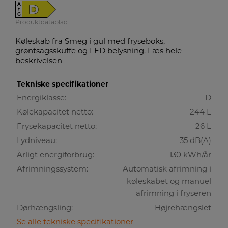
A
D
↑
G
Produktdatablad
Køleskab fra Smeg i gul med fryseboks,
grøntsagsskuffe og LED belysning.
Læs hele
beskrivelsen
Tekniske specifikationer
Energiklasse:
D
Kølekapacitet netto:
244 L
Frysekapacitet netto:
26 L
Lydniveau:
35 dB(A)
Årligt energiforbrug:
130 kWh/år
Afrimningssystem:
Automatisk afrimning i
køleskabet og manuel
afrimning i fryseren
Dørhængsling:
Højrehængslet
Se alle tekniske specifikationer