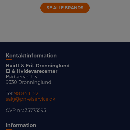
LINK
SE ALLE BRANDS
Kontaktinformation
Hvidt & Frit Dronninglund
El & Hvidevarecenter
Bødkervej 1-3
9330 Dronninglund
Tel:
98 84 11 22
salg@pn-elservice.dk
CVR nr.: 33773595
Information