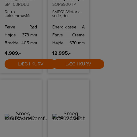
SMF03RDEU
SOP6900TP
Retro
SMEG's Victoria-
køkkenmaskine
serie, der
fra Smeg med 10
kombinerer
hastighedsindstillinger
klassisk design
Farve
Rød
Energiklasse
A
og
med moderne
sikkerhedsstop.
teknologi. Denne
Højde
378 mm
Farve
Creme
ovn i cremefarve
med et afrundet
Bredde
405 mm
Højde
670 mm
design og rustfrit
stål håndtag
tilføjer elegance
4.989,-
12.995,-
til ethvert
køkken.
LÆG I KURV
LÆG I KURV