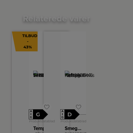
Relaterede varer
TILBUD
-
43%
A
A
G
D
↑
↑
G
G
Produktdatablad
Produktdatablad
Temptech Fritstående vinkøleskab
Smeg Køleskab m/fryseboks