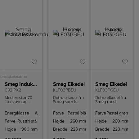
A
Produktdatablad
Smeg Induktionskomfur
Smeg Elkedel
Smeg Elkedel
C92IPX2
KLF03PBEU
KLF03PGEU
Med en stor 70
Retro elkedel fra
Retro elkedel fra
liters ovn og en
Smeg som kan
Smeg med
mindre 35 liters
indeholde 1,7 liter
kapacitet på 1,7
ovn, begge
og har
liter og kraftfuld
Energiklasse
A
Farve
Pastel blå
Farve
Pastel grøn
udstyret til at
tørkogningssikring
2400 W motor,
håndtere en
samt autosluk
som koger
Farve
Rustfri stål
Højde
260 mm
Højde
260 mm
varieret menu.
ved 100ºC.
vandet på ingen
Den store ovn er
tid.
Højde
900 mm
Bredde
223 mm
Bredde
223 mm
en varmluftsovn
til jævn
varmefordeling,