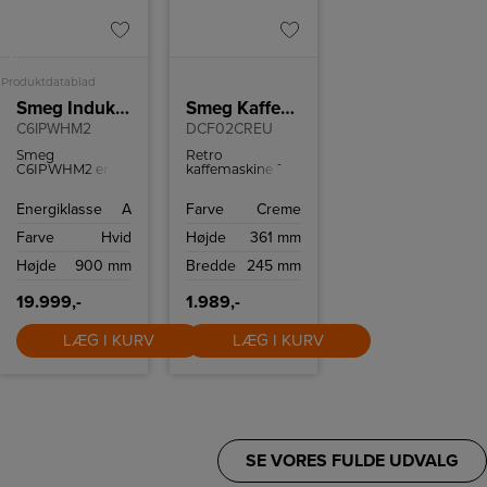
A
Produktdatablad
Smeg Induktionskomfur
Smeg Kaffemaskine
C6IPWHM2
DCF02CREU
Smeg
Retro
C6IPWHM2 er
kaffemaskine fra
ikke bare et
Smeg med
komfur. Det er en
kapacitet på op
Energiklasse
A
Farve
Creme
blanding af
til 10 kopper
italiensk design,
kaffe.
Farve
Hvid
Højde
361 mm
ny teknologi og
praktisk brug,
Højde
900 mm
Bredde
245 mm
skabt til at
forbedre din
madlavning og
19.999,-
1.989,-
komplementere
din
køkkenindretning.
LÆG I KURV
LÆG I KURV
SE VORES FULDE UDVALG