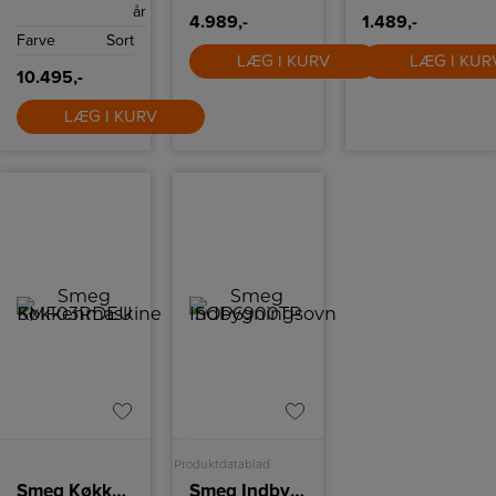
år
4.989,-
1.489,-
Farve
Sort
LÆG I KURV
LÆG I KUR
10.495,-
LÆG I KURV
A
Produktdatablad
Smeg Køkkenmaskine
Smeg Indbygningsovn