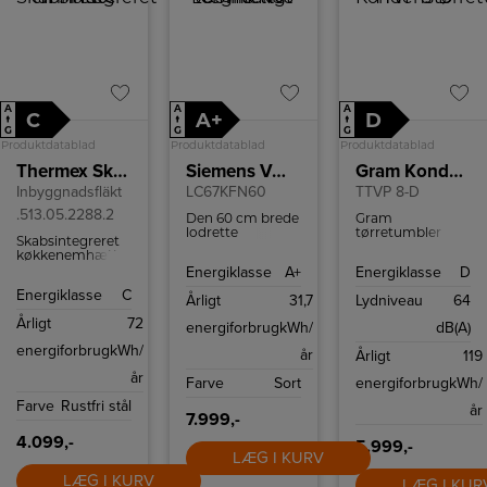
A
A
A
C
A+
D
↑
↑
↑
G
G
G
Produktdatablad
Produktdatablad
Produktdatablad
Thermex Skabsintegreret emhætte TFM 180
Siemens Væghængt emhætte
Gram Kondenstørretumbler
Inbyggnadsfläkt
LC67KFN60
TTVP 8-D
.513.05.2288.2
Den 60 cm brede
Gram
lodrette
tørretumbler
Skabsintegreret
emhætte er både
med en kapacitet
køkkenemhætte
støjsvag, smart
på 8 kg og 15
med indbygget
Energiklasse
A+
Energiklasse
D
og stilfuld.
programmer.
ventilator og til
Energiklasse
C
montering i 60
Årligt
31,7
Lydniveau
64
cm overskab.
Årligt
72
energiforbrug
kWh/
dB(A)
energiforbrug
kWh/
år
Årligt
119
år
Farve
Sort
energiforbrug
kWh/
Farve
Rustfri stål
år
7.999,-
4.099,-
5.999,-
LÆG I KURV
LÆG I KURV
LÆG I KUR