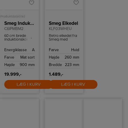
A
Produktdatablad
Smeg Induktionskomfur
Smeg Elkedel
C6IPMBM2
KLF03WHEU
60 cm brede
Retro elkedel fra
induktionskomfur
Smeg med
fra Smeg, model
kapacitet på 1,7
C6IPMBM2 i mat
liter og kraftfuld
Energiklasse
A
Farve
Hvid
sort, er designet
2400 W motor,
til at give både
som koger
Farve
Mat sort
Højde
260 mm
udseende og
vandet på ingen
funktionalitet til
tid.
Højde
900 mm
Bredde
223 mm
dit køkken. De
robuste
betjeningsknapper
19.999,-
1.489,-
og det klare
touch-display
gør brugen nem.
LÆG I KURV
LÆG I KURV