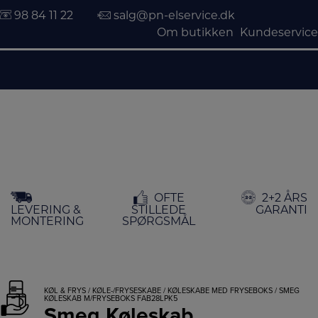
98 84 11 22
salg@pn-elservice.dk
Om butikken
Kundeservice
Hop
OFTE
2+2 ÅRS
til
LEVERING &
STILLEDE
GARANTI
indholdet
MONTERING
SPØRGSMÅL
KØL & FRYS
/
KØLE-/FRYSESKABE
/
KØLESKABE MED FRYSEBOKS
/ SMEG
KØLESKAB M/FRYSEBOKS FAB28LPK5
Smeg Køleskab