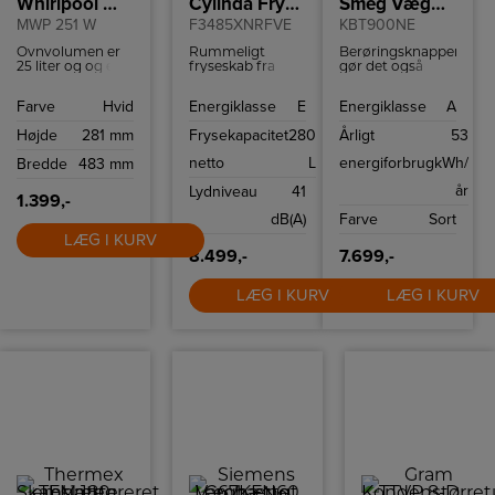
Whirlpool Mikroovn
Cylinda Fryseskab
Smeg Væghængt emhætte
MWP 251 W
F3485XNRFVE
KBT900NE
Ovnvolumen er
Rummeligt
Berøringsknapperne
25 liter og og en
fryseskab fra
gør det også
drejetallerken på
Cylinda med
nemt at justere
Ø 27 cm. Udover
automatisk
lysstyrken efter
Farve
Hvid
Energiklasse
E
Energiklasse
A
automatiske
afrimning og
dine
programmer og
kapacitet på 280
præferencer.
Højde
281 mm
Frysekapacitet
280
Årligt
53
funktioner har
liter.
ovnen 7
netto
L
energiforbrug
kWh/
Bredde
483 mm
effekttilstande og
900 W maksimal
år
Lydniveau
41
effekt. Hurtig
1.399,-
start og Jet-
dB(A)
Farve
Sort
afrimning er der
naturligvis også
LÆG I KURV
på denne meget
8.499,-
7.699,-
funktionelle
mikroovn.
LÆG I KURV
LÆG I KURV