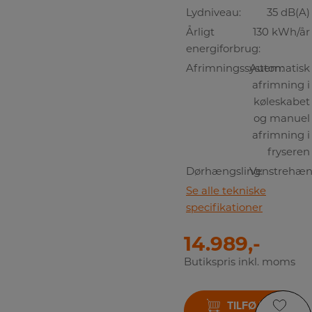
Lydniveau:
35 dB(A)
Årligt
130 kWh/år
energiforbrug:
Afrimningssystem:
Automatisk
afrimning i
køleskabet
og manuel
afrimning i
fryseren
Dørhængsling:
Venstrehæn
Se alle tekniske
specifikationer
14.989,-
Butikspris inkl. moms
TILFØJ TIL