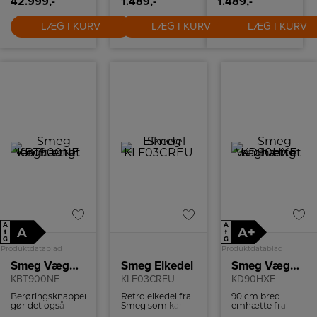
42.999,-
1.489,-
1.489,-
mens den ekstra
ovn er traditionel,
perfekt til retter,
LÆG I KURV
LÆG I KURV
LÆG I KURV
der kræver en
mere rettet
varme. Begge
ovne er
klassificeret med
energiklasse A,
hvilket
garanterer en
effektiv
udnyttelse af
energien.
A
A
A
A+
↑
↑
G
G
Produktdatablad
Produktdatablad
Smeg Væghængt emhætte
Smeg Elkedel
Smeg Væghængt emhætte
KBT900NE
KLF03CREU
KD90HXE
Berøringsknapperne
Retro elkedel fra
90 cm bred
gør det også
Smeg som kan
emhætte fra
nemt at justere
indeholde 1,7 liter
Smeg i rustfri