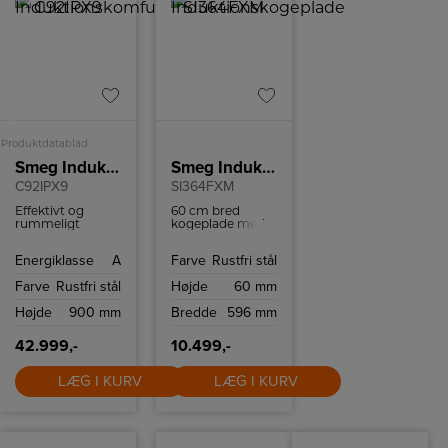
A
Produktdatablad
Smeg Induktionskomfur
Smeg Induktionskogeplade
C92IPX9
SI364FXM
Effektivt og
60 cm bred
rummeligt
kogeplade med
induktionskomfur
boosterfunktion
med fem
til hurtig og
Energiklasse
A
Farve
Rustfri stål
kogezoner og to
effektiv
ovne.
madlavning.
Farve
Rustfri stål
Højde
60 mm
Højde
900 mm
Bredde
596 mm
42.999,-
10.499,-
LÆG I KURV
LÆG I KURV