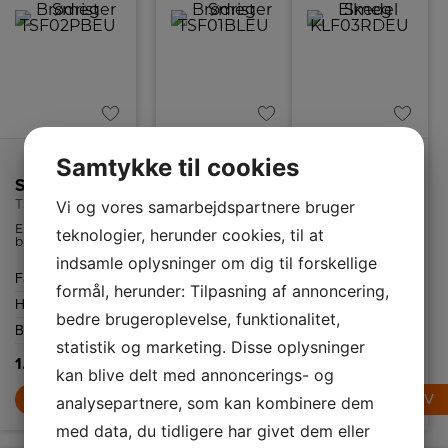
Samtykke til cookies
Smeg Brødrister
Smeg Brødrister
Smeg Elkedel
TSF02PBEU
TSF01BLEU
KLF03RDEU
Vi og vores samarbejdspartnere bruger
Ekstra stor
Smart brødrister i
Retro elkedel fra
teknologier, herunder cookies, til at
brødrister i
retrostil fra
Smeg som kan
retrostil fra
italienske Smeg.
indeholde 1,7 liter
indsamle oplysninger om dig til forskellige
italienske Smeg
Brødristeren har
og har
Farve
Pastel blå
Farve
Sort
Farve
Rød
med plads til 4
6
tørkogningssikring
formål, herunder: Tilpasning af annoncering,
skiver brød.
ristningsindstillinger
samt autosluk
Højde
215 mm
Højde
198 mm
Højde
260 mm
Brødristeren har
og high-lift
ved 100ºC.
bedre brugeroplevelse, funktionalitet,
6
funktion.
Bredde
394 mm
Bredde
195 mm
Bredde
223 mm
ristningsindstillinger
statistik og marketing. Disse oplysninger
og high-lift
funktion.
1.789,-
1.489,-
1.489,-
kan blive delt med annoncerings- og
LÆG I KURV
LÆG I KURV
LÆG I KURV
analysepartnere, som kan kombinere dem
med data, du tidligere har givet dem eller