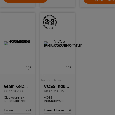
A
Produktdatablad
Gram Keramisk kogeplade
VOSS Induktionskomfur
KK 6520-90 T
VKI65350HV
Glaskeramisk
VOSS
kogeplade med
Induktionskomfur
fire kogezoner
med 73 l. ovnrum
heraf to med
og katalytiske
Farve
Sort
Energiklasse
A
dobbeltzone.
rengøringsfunktion.