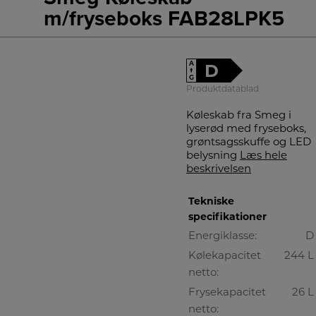
m/fryseboks FAB28LPK5
A
D
↑
G
Produktdatablad
Køleskab fra Smeg i
lyserød med fryseboks,
grøntsagsskuffe og LED
belysning
Læs hele
beskrivelsen
Tekniske
specifikationer
Energiklasse:
D
Kølekapacitet
244 L
netto:
Frysekapacitet
26 L
netto: